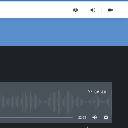
EMBED
able
22:53