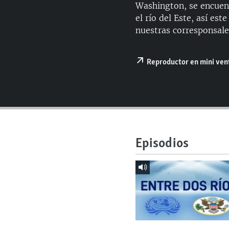
RADIO MARTÍ
Washington, se encuent
el río del Este, así es
ESPECIALES
nuestras corresponsal
MULTIMEDIA
ESPECIALES
EDITORIALES
LA REALIDAD DE LA VIVIENDA EN
Reproductor en mini ve
CUBA
SER VIEJO EN CUBA
KENTU-CUBANO
LOS SANTOS DE HIALEAH
Episodios
DESINFORMACIÓN RUSA EN
AMÉRICA LATINA
LA INVASIÓN DE RUSIA A UCRANIA