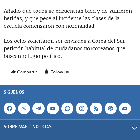
RADIO MARTÍ
Añadió que todos se encuentran bien y no sufrieron
ESPECIALES
heridas, y que pese al incidente las clases de la
escuela comenzaron con normalidad.
MULTIMEDIA
ESPECIALES
EDITORIALES
LA REALIDAD DE LA VIVIENDA EN CUBA
Los ocho solicitaron ser enviados a Corea del Sur,
petición habitual de ciudadanos norcoreanos que
SER VIEJO EN CUBA
buscan refugio político.
SÍGUENOS
KENTU-CUBANO
Compartir
Follow us
LOS SANTOS DE HIALEAH
DESINFORMACIÓN RUSA EN AMÉRICA LATINA
SÍGUENOS
LA INVASIÓN DE RUSIA A UCRANIA
SOBRE MARTÍ NOTICIAS