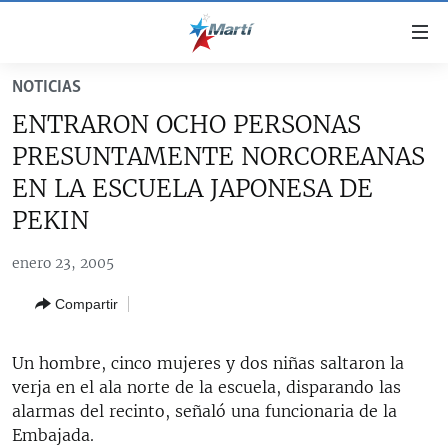
Enlaces
de
accesibilidad
NOTICIAS
TITULARES
Ir
ENTRARON OCHO PERSONAS
al
CUBA
PRESUNTAMENTE NORCOREANAS
contenido
ESTADOS UNIDOS
principal
CUBA
EN LA ESCUELA JAPONESA DE
Ir
AMÉRICA LATINA
PEKIN
DERECHOS HUMANOS
ESTADOS UNIDOS
a
INMIGRACIÓN
la
#11JCUBA, 5 AÑOS DESPUÉS
AMÉRICA 250
enero 23, 2005
navegación
MUNDO
INFORME DEL DEPARTAMENTO DE ESTADO DE EEUU
principal
Compartir
SOBRE CUBA
DEPORTES
Ir
a
ARTE Y ENTRETENIMIENTO
Un hombre, cinco mujeres y dos niñas saltaron la
la
verja en el ala norte de la escuela, disparando las
OPINIÓN GRÁFICA
búsqueda
alarmas del recinto, señaló una funcionaria de la
AUDIOVISUALES MARTÍ
Embajada.