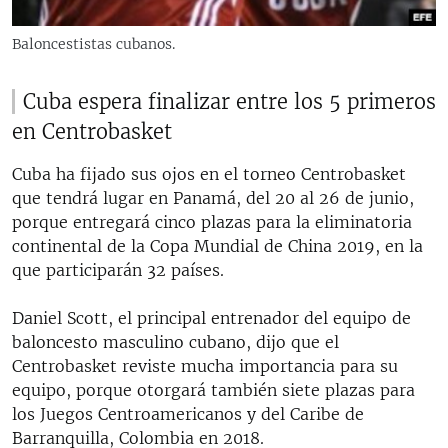
RADIO MARTÍ
Baloncestistas cubanos.
ESPECIALES
MULTIMEDIA
ESPECIALES
Cuba espera finalizar entre los 5 primeros
EDITORIALES
LA REALIDAD DE LA VIVIENDA EN CUBA
en Centrobasket
SER VIEJO EN CUBA
Cuba ha fijado sus ojos en el torneo Centrobasket
SÍGUENOS
que tendrá lugar en Panamá, del 20 al 26 de junio,
KENTU-CUBANO
porque entregará cinco plazas para la eliminatoria
LOS SANTOS DE HIALEAH
continental de la Copa Mundial de China 2019, en la
que participarán 32 países.
DESINFORMACIÓN RUSA EN AMÉRICA LATINA
LA INVASIÓN DE RUSIA A UCRANIA
Daniel Scott, el principal entrenador del equipo de
baloncesto masculino cubano, dijo que el
Centrobasket reviste mucha importancia para su
equipo, porque otorgará también siete plazas para
los Juegos Centroamericanos y del Caribe de
Barranquilla, Colombia en 2018.