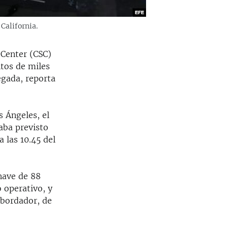
California.
 Center (CSC)
ntos de miles
egada, reporta
s Ángeles, el
aba previsto
 las 10.45 del
nave de 88
 operativo, y
sbordador, de