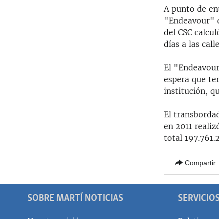
A punto de ent
"Endeavour" d
del CSC calcu
días a las cal
El "Endeavour"
espera que te
institución, q
El transborda
en 2011 realiz
total 197.761.
Compartir
SOBRE MARTÍ NOTICIAS
SERVICIO