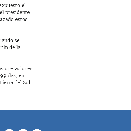
 expuesto el
el presidente
lazado estos
cuando se
hin de la
us operaciones
299 das, en
ierra del Sol.