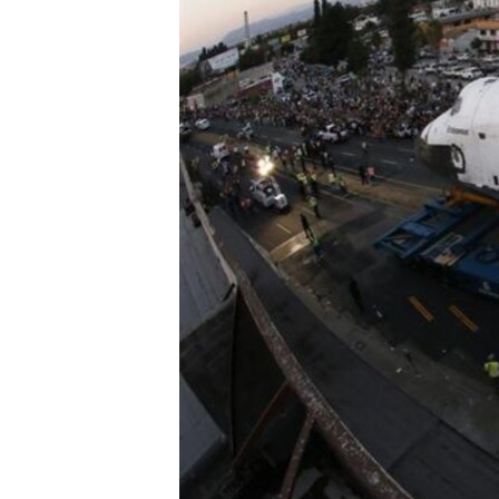
RADIO MARTÍ
ESPECIALES
MULTIMEDIA
ESPECIALES
EDITORIALES
LA REALIDAD DE LA VIVIENDA EN
CUBA
SER VIEJO EN CUBA
KENTU-CUBANO
LOS SANTOS DE HIALEAH
DESINFORMACIÓN RUSA EN
AMÉRICA LATINA
LA INVASIÓN DE RUSIA A UCRANIA