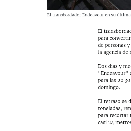
El transbordador Endeavour en su última j
El transborda
para convertir
de personas y 
la agencia de 
Dos días y med
"Endeavour" c
para las 20.30
domingo.
El retraso se 
toneladas, re
para recortar
casi 24 metro