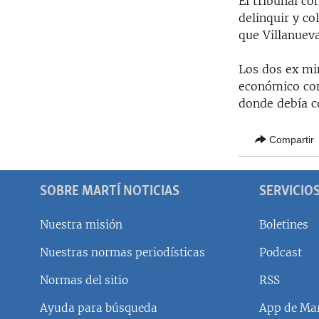
El tribunal co
RADIO MARTÍ
delinquir y co
ESPECIALES
que Villanueva
MULTIMEDIA
ESPECIALES
Los dos ex mi
EDITORIALES
LA REALIDAD DE LA VIVIENDA EN
económico con
CUBA
donde debía co
SER VIEJO EN CUBA
Compartir
KENTU-CUBANO
LOS SANTOS DE HIALEAH
SOBRE MARTÍ NOTICIAS
SERVICIO
DESINFORMACIÓN RUSA EN
AMÉRICA LATINA
Nuestra misión
Boletines
LA INVASIÓN DE RUSIA A UCRANIA
Nuestras normas periodísticas
Podcast
Normas del sitio
RSS
Ayuda para búsqueda
App de Mar