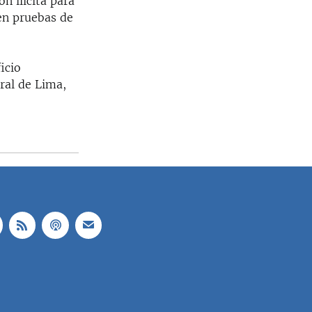
n ilícita para
ten pruebas de
icio
ral de Lima,