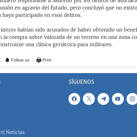
nsideró responsable a Saucedo por los delitos de asociació
lusión en agravio del Estado, pero concluyó que no exis
 haya participado en esos delitos.
nistros habían sido acusados de haber obtenido un benef
 la compra sobre valorada de un terreno en una zona ru
nstruirse una clínica geriátrica para militares.
Follow us
Print
S
SÍGUENOS
tí Noticias