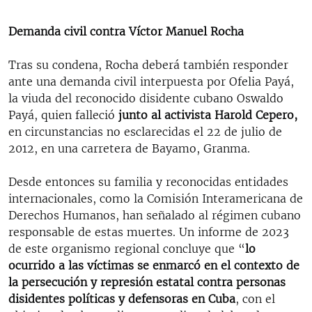
240p
Auto
144p
240p
360p
Demanda civil contra Víctor Manuel Rocha
360p
480p
480p
720p
1080p
Tras su condena, Rocha deberá también responder
ante una demanda civil interpuesta por Ofelia Payá,
720p
la viuda del reconocido disidente cubano Oswaldo
1080p
Payá, quien falleció
junto al activista Harold Cepero,
en circunstancias no esclarecidas el 22 de julio de
2012, en una carretera de Bayamo, Granma.
Desde entonces su familia y reconocidas entidades
internacionales, como la Comisión Interamericana de
Derechos Humanos, han señalado al régimen cubano
responsable de estas muertes. Un informe de 2023
de este organismo regional concluye que “
lo
ocurrido a las víctimas se enmarcó en el contexto de
la persecución y represión estatal contra personas
disidentes políticas y defensoras en Cuba
, con el