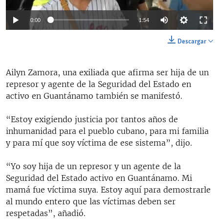
Auto
0:00
1:54
144p
Descargar
240p
Auto
144p
240p
360p
Ailyn Zamora, una exiliada que afirma ser hija de un
360p
represor y agente de la Seguridad del Estado en
480p
480p
720p
1080p
activo en Guantánamo también se manifestó.
720p
“Estoy exigiendo justicia por tantos años de
1080p
inhumanidad para el pueblo cubano, para mi familia
y para mí que soy víctima de ese sistema”, dijo.
“Yo soy hija de un represor y un agente de la
Seguridad del Estado activo en Guantánamo. Mi
mamá fue víctima suya. Estoy aquí para demostrarle
al mundo entero que las víctimas deben ser
respetadas”, añadió.