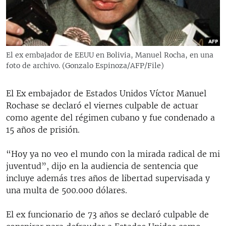
RADIO MARTÍ
ESPECIALES
MULTIMEDIA
ESPECIALES
El ex embajador de EEUU en Bolivia, Manuel Rocha, en una
EDITORIALES
LA REALIDAD DE LA VIVIENDA EN CUBA
foto de archivo. (Gonzalo Espinoza/AFP/File)
SER VIEJO EN CUBA
SÍGUENOS
El Ex embajador de Estados Unidos Víctor Manuel
KENTU-CUBANO
Rochase se declaró el viernes culpable de actuar
como agente del régimen cubano y fue condenado a
LOS SANTOS DE HIALEAH
15 años de prisión.
DESINFORMACIÓN RUSA EN AMÉRICA LATINA
“Hoy ya no veo el mundo con la mirada radical de mi
LA INVASIÓN DE RUSIA A UCRANIA
juventud”, dijo en la audiencia de sentencia que
incluye además tres años de libertad supervisada y
una multa de 500.000 dólares.
El ex funcionario de 73 años se declaró culpable de