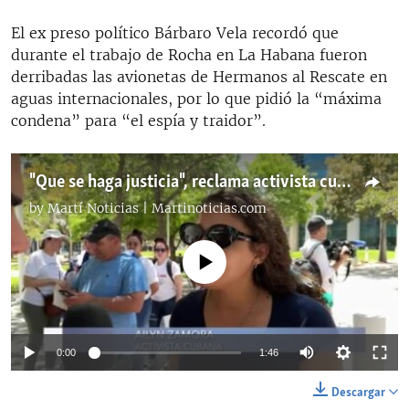
El ex preso político Bárbaro Vela recordó que
durante el trabajo de Rocha en La Habana fueron
derribadas las avionetas de Hermanos al Rescate en
aguas internacionales, por lo que pidió la “máxima
condena” para “el espía y traidor”.
"Que se haga justicia", reclama activista cubana en la audiencia contra Rocha
by
Martí Noticias | Martinoticias.com
No media source currently available
Auto
0:00
1:46
144p
Descargar