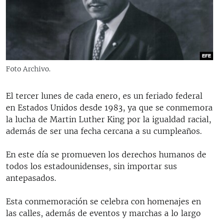
RADIO MARTÍ
ESPECIALES
MULTIMEDIA
ESPECIALES
EDITORIALES
LA REALIDAD DE LA VIVIENDA EN CUBA
Foto Archivo.
SER VIEJO EN CUBA
SÍGUENOS
El tercer lunes de cada enero, es un feriado federal
KENTU-CUBANO
en Estados Unidos desde 1983, ya que se conmemora
LOS SANTOS DE HIALEAH
la lucha de Martin Luther King por la igualdad racial,
además de ser una fecha cercana a su cumpleaños.
DESINFORMACIÓN RUSA EN AMÉRICA LATINA
LA INVASIÓN DE RUSIA A UCRANIA
En este día se promueven los derechos humanos de
todos los estadounidenses, sin importar sus
antepasados.
Esta conmemoración se celebra con homenajes en
las calles, además de eventos y marchas a lo largo