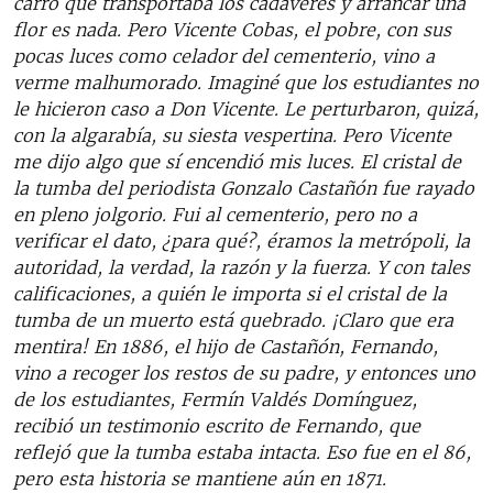
carro que transportaba los cadáveres y arrancar una
flor es nada. Pero Vicente Cobas, el pobre, con sus
pocas luces como celador del cementerio, vino a
verme malhumorado. Imaginé que los estudiantes no
le hicieron caso a Don Vicente. Le perturbaron, quizá,
con la algarabía, su siesta vespertina. Pero Vicente
me dijo algo que sí encendió mis luces. El cristal de
la tumba del periodista Gonzalo Castañón fue rayado
en pleno jolgorio. Fui al cementerio, pero no a
verificar el dato, ¿para qué?, éramos la metrópoli, la
autoridad, la verdad, la razón y la fuerza. Y con tales
calificaciones, a quién le importa si el cristal de la
tumba de un muerto está quebrado. ¡Claro que era
mentira! En 1886, el hijo de Castañón, Fernando,
vino a recoger los restos de su padre, y entonces uno
de los estudiantes, Fermín Valdés Domínguez,
recibió un testimonio escrito de Fernando, que
reflejó que la tumba estaba intacta. Eso fue en el 86,
pero esta historia se mantiene aún en 1871.