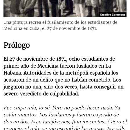
RADIO MARTÍ
ESPECIALES
Una pintura recrea el fusilamiento de los estudiantes de
MULTIMEDIA
ESPECIALES
Medicina en Cuba, el 27 de noviembre de 1871.
EDITORIALES
LA REALIDAD DE LA VIVIENDA EN CUBA
Prólogo
SER VIEJO EN CUBA
SÍGUENOS
KENTU-CUBANO
El 27 de noviembre de 1871, ocho estudiantes de
primer año de Medicina fueron fusilados en La
LOS SANTOS DE HIALEAH
Habana. Autoridades de la metrópoli española los
DESINFORMACIÓN RUSA EN AMÉRICA LATINA
acusaron de un delito que no habían cometido. Los
juzgaron no una, sino dos veces, hasta conseguir un
LA INVASIÓN DE RUSIA A UCRANIA
severo veredicto de culpabilidad.
Fue culpa mía, lo sé. Pero no puedo hacer nada. Ya
están muertos. Los fusilamos y fueron cayendo de
dos en dos. Eran tan jóvenes, ¡tan inocentes…! Pero el
negocio, el mío, se me escapó de las manos. Era sólo