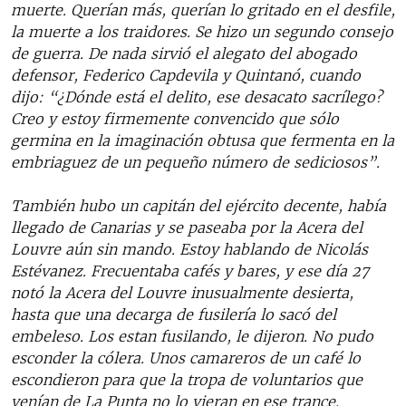
muerte. Querían más, querían lo gritado en el desfile,
la muerte a los traidores. Se hizo un segundo consejo
de guerra. De nada sirvió el alegato del abogado
defensor, Federico Capdevila y Quintanó, cuando
dijo: “¿Dónde está el delito, ese desacato sacrílego?
Creo y estoy firmemente convencido que sólo
germina en la imaginación obtusa que fermenta en la
embriaguez de un pequeño número de sediciosos”.
También hubo un capitán del ejército decente, había
llegado de Canarias y se paseaba por la Acera del
Louvre aún sin mando. Estoy hablando de Nicolás
Estévanez. Frecuentaba cafés y bares, y ese día 27
notó la Acera del Louvre inusualmente desierta,
hasta que una decarga de fusilería lo sacó del
embeleso. Los estan fusilando, le dijeron. No pudo
esconder la cólera. Unos camareros de un café lo
escondieron para que la tropa de voluntarios que
venían de La Punta no lo vieran en ese trance.