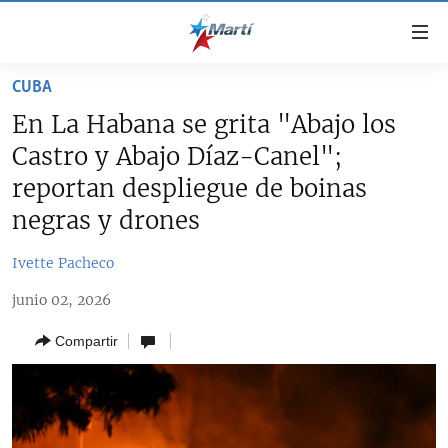
Enlaces
de
accesibilidad
CUBA
TITULARES
Ir
En La Habana se grita "Abajo los
al
CUBA
Castro y Abajo Díaz-Canel";
contenido
ESTADOS UNIDOS
principal
CUBA
reportan despliegue de boinas
Ir
AMÉRICA LATINA
negras y drones
DERECHOS HUMANOS
ESTADOS UNIDOS
a
INMIGRACIÓN
la
#11JCUBA, 5 AÑOS DESPUÉS
AMÉRICA 250
Ivette Pacheco
navegación
MUNDO
INFORME DEL DEPARTAMENTO DE ESTADO DE EEUU
principal
junio 02, 2026
SOBRE CUBA
DEPORTES
Ir
Compartir
a
ARTE Y ENTRETENIMIENTO
la
OPINIÓN GRÁFICA
búsqueda
AUDIOVISUALES MARTÍ