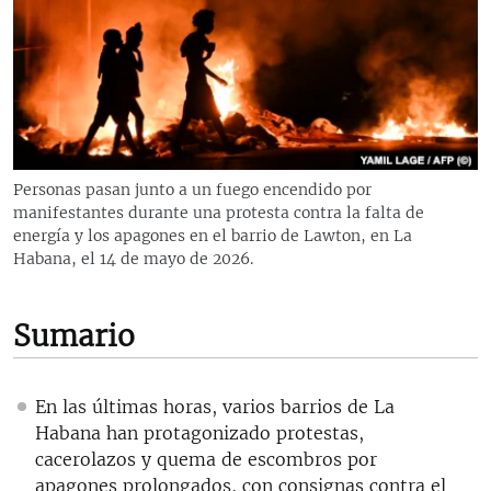
RADIO MARTÍ
ESPECIALES
MULTIMEDIA
ESPECIALES
EDITORIALES
LA REALIDAD DE LA VIVIENDA EN CUBA
SER VIEJO EN CUBA
Personas pasan junto a un fuego encendido por
SÍGUENOS
manifestantes durante una protesta contra la falta de
KENTU-CUBANO
energía y los apagones en el barrio de Lawton, en La
LOS SANTOS DE HIALEAH
Habana, el 14 de mayo de 2026.
DESINFORMACIÓN RUSA EN AMÉRICA LATINA
Sumario
LA INVASIÓN DE RUSIA A UCRANIA
En las últimas horas, varios barrios de La
Habana han protagonizado protestas,
cacerolazos y quema de escombros por
apagones prolongados, con consignas contra el