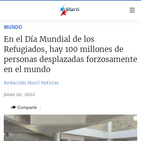
Enlaces
de
accesibilidad
MUNDO
TITULARES
Ir
En el Día Mundial de los
al
CUBA
Refugiados, hay 100 millones de
contenido
ESTADOS UNIDOS
principal
CUBA
personas desplazadas forzosamente
Ir
AMÉRICA LATINA
en el mundo
DERECHOS HUMANOS
ESTADOS UNIDOS
a
INMIGRACIÓN
la
#11JCUBA, 5 AÑOS DESPUÉS
AMÉRICA 250
Redacción Martí Noticias
navegación
MUNDO
INFORME DEL DEPARTAMENTO DE ESTADO DE EEUU
principal
junio 20, 2022
SOBRE CUBA
DEPORTES
Ir
Compartir
a
ARTE Y ENTRETENIMIENTO
la
OPINIÓN GRÁFICA
búsqueda
AUDIOVISUALES MARTÍ