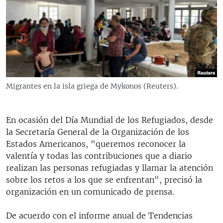
RADIO MARTÍ
ESPECIALES
MULTIMEDIA
ESPECIALES
EDITORIALES
LA REALIDAD DE LA VIVIENDA EN CUBA
SER VIEJO EN CUBA
Migrantes en la isla griega de Mykonos (Reuters).
SÍGUENOS
KENTU-CUBANO
LOS SANTOS DE HIALEAH
En ocasión del Día Mundial de los Refugiados, desde
la Secretaría General de la Organización de los
DESINFORMACIÓN RUSA EN AMÉRICA LATINA
Estados Americanos, "queremos reconocer la
LA INVASIÓN DE RUSIA A UCRANIA
valentía y todas las contribuciones que a diario
realizan las personas refugiadas y llamar la atención
sobre los retos a los que se enfrentan", precisó la
organización en un comunicado de prensa.
De acuerdo con el informe anual de Tendencias