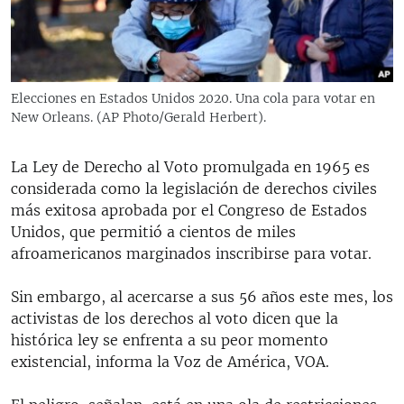
RADIO MARTÍ
ESPECIALES
MULTIMEDIA
ESPECIALES
Elecciones en Estados Unidos 2020. Una cola para votar en
EDITORIALES
LA REALIDAD DE LA VIVIENDA EN CUBA
New Orleans. (AP Photo/Gerald Herbert).
SER VIEJO EN CUBA
SÍGUENOS
La Ley de Derecho al Voto promulgada en 1965 es
KENTU-CUBANO
considerada como la legislación de derechos civiles
más exitosa aprobada por el Congreso de Estados
LOS SANTOS DE HIALEAH
Unidos, que permitió a cientos de miles
DESINFORMACIÓN RUSA EN AMÉRICA LATINA
afroamericanos marginados inscribirse para votar.
LA INVASIÓN DE RUSIA A UCRANIA
Sin embargo, al acercarse a sus 56 años este mes, los
activistas de los derechos al voto dicen que la
histórica ley se enfrenta a su peor momento
existencial, informa la Voz de América, VOA.