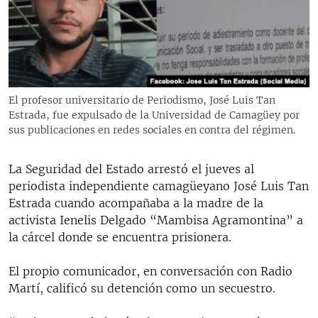
RADIO MARTÍ
ESPECIALES
MULTIMEDIA
ESPECIALES
EDITORIALES
LA REALIDAD DE LA VIVIENDA EN CUBA
El profesor universitario de Periodismo, José Luis Tan
Estrada, fue expulsado de la Universidad de Camagüey por
SER VIEJO EN CUBA
SÍGUENOS
sus publicaciones en redes sociales en contra del régimen.
KENTU-CUBANO
LOS SANTOS DE HIALEAH
La Seguridad del Estado arrestó el jueves al
periodista independiente camagüeyano José Luis Tan
DESINFORMACIÓN RUSA EN AMÉRICA LATINA
Estrada cuando acompañaba a la madre de la
LA INVASIÓN DE RUSIA A UCRANIA
activista Ienelis Delgado “Mambisa Agramontina” a
la cárcel donde se encuentra prisionera.
El propio comunicador, en conversación con Radio
Martí, calificó su detención como un secuestro.