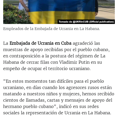
RADIO MARTÍ
ESPECIALES
MULTIMEDIA
ESPECIALES
Empleados de la Embajada de Ucrania en La Habana.
EDITORIALES
LA REALIDAD DE LA VIVIENDA EN CUBA
SER VIEJO EN CUBA
La
Embajada de Ucrania en Cuba
agradeció las
SÍGUENOS
muestras de apoyo recibidas por el pueblo cubano,
KENTU-CUBANO
en contraposición a la postura del régimen de La
LOS SANTOS DE HIALEAH
Habana de cerrar filas con Vladimir Putin en su
empeño de ocupar el territorio ucraniano.
DESINFORMACIÓN RUSA EN AMÉRICA LATINA
LA INVASIÓN DE RUSIA A UCRANIA
"En estos momentos tan difíciles para el pueblo
ucraniano, en días cuando los agresores rusos están
matando a nuestros niños y mujeres, hemos recibido
cientos de llamadas, cartas y mensajes de apoyo del
hermano pueblo cubano", indicó en sus redes
sociales la representación de Ucrania en La Habana.