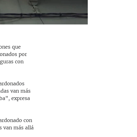
iones que
ionados por
iguras con
lardonados
ladas van más
uba”, expresa
alardonado con
s van más allá