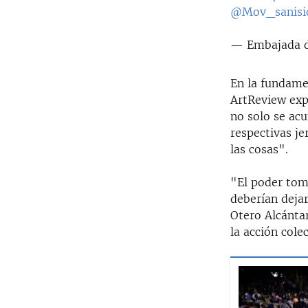
@Mov_sanisi
— Embajada d
En la fundame
ArtReview exp
no solo se ac
respectivas je
las cosas".
"El poder toma
deberían deja
Otero Alcánta
la acción cole