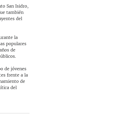
to San Isidro,
 fue también
uyentes del
urante la
tas populares
 años de
úblicos.
po de jóvenes
es frente a la
anamiento de
ítica del