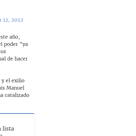
k
 12, 2022
este año,
l poder "ya
sus
ual de hacer
y el exilio
uis Manuel
a catalizado
 lista
o