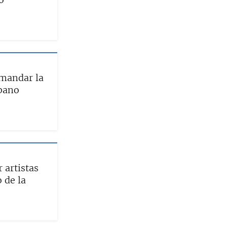
emandar la
ubano
 artistas
 de la