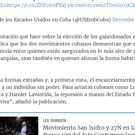
dro
https://t.co/ZVF260PXxj
pic.twitter.com/TJzvG029C
e los Estados Unidos en Cuba (@USEmbCuba)
December
ntación que hace sobre la elección de los galardonados 
lica que los dos movimientos cubanos demuestran que e
umula entre quienes están asegurados en lo más alto de 
rarquías, sino también en quienes alteran la forma habit
 formas extrañas y, a primera vista, el encarcelamiento 
r a un individuo sin poder. Para artistas cubanos como L
ra y Hamlet Lavastida, la represión a manos del Estado h
ctiva", añadió la publicación.
LEE TAMBIÉN
Movimiento San Isidro y 27N en la
Power 100 del Arte Contemporáne