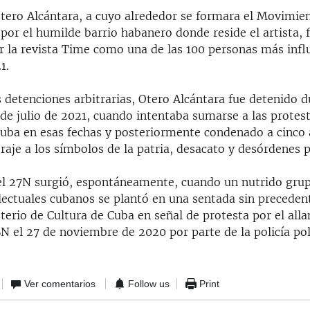
tero Alcántara, a cuyo alrededor se formara el Movimien
por el humilde barrio habanero donde reside el artista,
r la revista Time como una de las 100 personas más infl
1.
 detenciones arbitrarias, Otero Alcántara fue detenido d
 de julio de 2021, cuando intentaba sumarse a las protes
Cuba en esas fechas y posteriormente condenado a cinco
traje a los símbolos de la patria, desacato y desórdenes p
 el 27N surgió, espontáneamente, cuando un nutrido gru
electuales cubanos se plantó en una sentada sin precedent
terio de Cultura de Cuba en señal de protesta por el all
N el 27 de noviembre de 2020 por parte de la policía pol
Ver comentarios
Follow us
Print