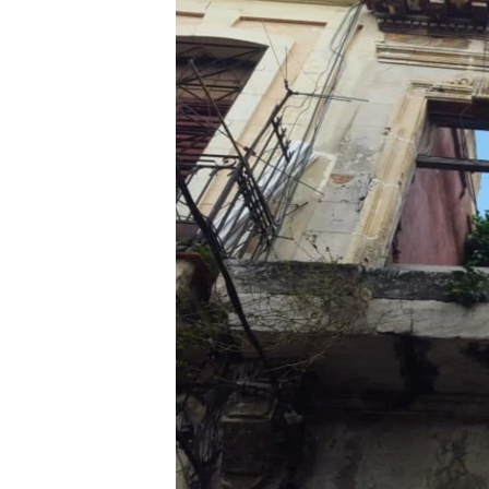
RADIO MARTÍ
ESPECIALES
MULTIMEDIA
ESPECIALES
EDITORIALES
LA REALIDAD DE LA VIVIENDA EN
CUBA
SER VIEJO EN CUBA
KENTU-CUBANO
LOS SANTOS DE HIALEAH
DESINFORMACIÓN RUSA EN
AMÉRICA LATINA
LA INVASIÓN DE RUSIA A UCRANIA