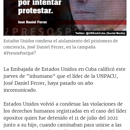
RADIO MARTÍ
ESPECIALES
MULTIMEDIA
ESPECIALES
EDITORIALES
LA REALIDAD DE LA VIVIENDA EN CUBA
Estados Unidos condena el aislamiento del prisionero de
conciencia, José Daniel Ferrer, en la campaña
SER VIEJO EN CUBA
SÍGUENOS
#PresosPorQué?
KENTU-CUBANO
LOS SANTOS DE HIALEAH
La Embajada de Estados Unidos en Cuba calificó este
jueves de "inhumano" que el líder de la UNPACU,
DESINFORMACIÓN RUSA EN AMÉRICA LATINA
José Daniel Ferrer, haya pasado un año
LA INVASIÓN DE RUSIA A UCRANIA
incomunicado.
Estados Unidos volvió a condenar las violaciones de
los derechos humanos registradas en el caso del líder
opositor quien fue detenido el 11 de julio del 2021
junto a su hijo, cuando caminaban para unirse a las