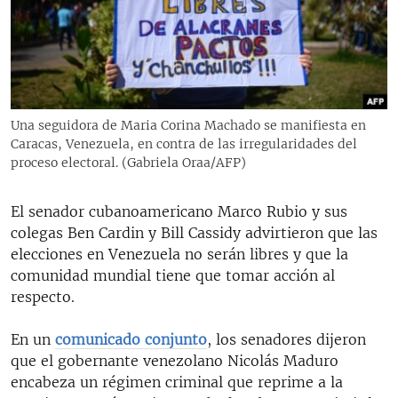
RADIO MARTÍ
ESPECIALES
MULTIMEDIA
ESPECIALES
EDITORIALES
LA REALIDAD DE LA VIVIENDA EN CUBA
Una seguidora de Maria Corina Machado se manifiesta en
Caracas, Venezuela, en contra de las irregularidades del
SER VIEJO EN CUBA
SÍGUENOS
proceso electoral. (Gabriela Oraa/AFP)
KENTU-CUBANO
LOS SANTOS DE HIALEAH
El senador cubanoamericano Marco Rubio y sus
colegas Ben Cardin y Bill Cassidy advirtieron que las
DESINFORMACIÓN RUSA EN AMÉRICA LATINA
elecciones en Venezuela no serán libres y que la
LA INVASIÓN DE RUSIA A UCRANIA
comunidad mundial tiene que tomar acción al
respecto.
En un
comunicado conjunto
, los senadores dijeron
que el gobernante venezolano Nicolás Maduro
encabeza un régimen criminal que reprime a la