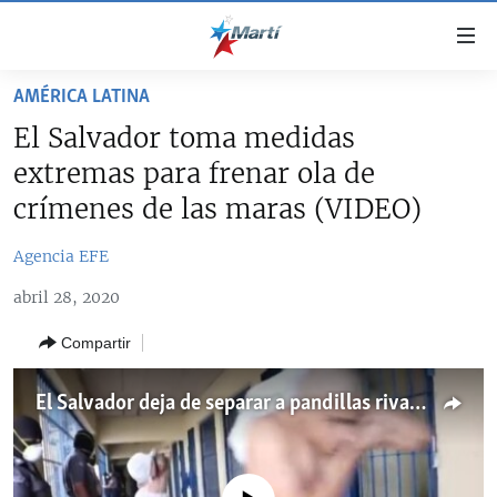
Enlaces
de
accesibilidad
AMÉRICA LATINA
TITULARES
Ir
El Salvador toma medidas
al
CUBA
extremas para frenar ola de
contenido
ESTADOS UNIDOS
principal
CUBA
crímenes de las maras (VIDEO)
Ir
AMÉRICA LATINA
DERECHOS HUMANOS
ESTADOS UNIDOS
a
Agencia EFE
INMIGRACIÓN
la
#11JCUBA, 5 AÑOS DESPUÉS
AMÉRICA 250
abril 28, 2020
navegación
MUNDO
INFORME DEL DEPARTAMENTO DE ESTADO DE EEUU
principal
SOBRE CUBA
Compartir
DEPORTES
Ir
a
ARTE Y ENTRETENIMIENTO
El Salvador deja de separar a pandillas rivales en cárceles en medio de ola homicida
la
OPINIÓN GRÁFICA
búsqueda
AUDIOVISUALES MARTÍ