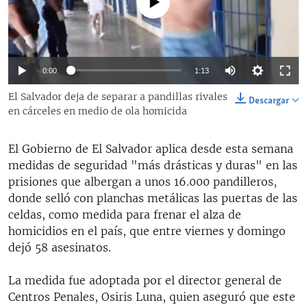
No media source currently available
RADIO MARTÍ
ESPECIALES
MULTIMEDIA
ESPECIALES
Auto
0:00
1:13
EDITORIALES
LA REALIDAD DE LA VIVIENDA EN CUBA
144p
El Salvador deja de separar a pandillas rivales
Descargar
en cárceles en medio de ola homicida
SER VIEJO EN CUBA
270p
SÍGUENOS
KENTU-CUBANO
360p
El Gobierno de El Salvador aplica desde esta semana
Auto
144p
270p
360p
LOS SANTOS DE HIALEAH
medidas de seguridad "más drásticas y duras" en las
404p
prisiones que albergan a unos 16.000 pandilleros,
404p
DESINFORMACIÓN RUSA EN AMÉRICA LATINA
donde selló con planchas metálicas las puertas de las
LA INVASIÓN DE RUSIA A UCRANIA
celdas, como medida para frenar el alza de
homicidios en el país, que entre viernes y domingo
dejó 58 asesinatos.
La medida fue adoptada por el director general de
Centros Penales, Osiris Luna, quien aseguró que este