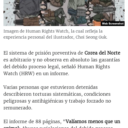
RADIO MARTÍ
ESPECIALES
MULTIMEDIA
ESPECIALES
Imagen de Human Rights Watch, la cual refleja la
EDITORIALES
LA REALIDAD DE LA VIVIENDA EN CUBA
experiencia personal del ilustrador, Choi Seong Guk.
SER VIEJO EN CUBA
SÍGUENOS
El sistema de prisión preventiva de
Corea del Norte
KENTU-CUBANO
es arbitrario y no observa en absoluto las garantías
del debido proceso legal, señaló Human Rights
LOS SANTOS DE HIALEAH
Watch (HRW) en un informe.
DESINFORMACIÓN RUSA EN AMÉRICA LATINA
Varias personas que estuvieron detenidas
LA INVASIÓN DE RUSIA A UCRANIA
describieron torturas sistemáticas, condiciones
peligrosas y antihigiénicas y trabajo forzado no
remunerado.
El informe de 88 páginas, “
Valíamos menos que un