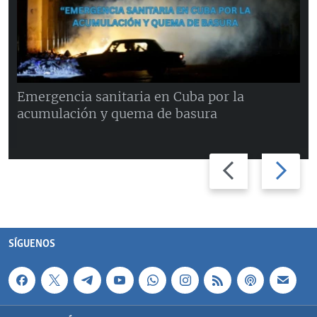
Emergencia sanitaria en Cuba por la
acumulación y quema de basura
Previous
Next
slide
slide
SÍGUENOS