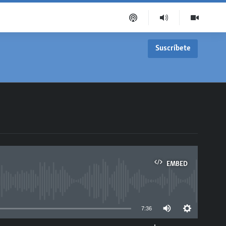
Suscríbete
EMBED
able
7:36