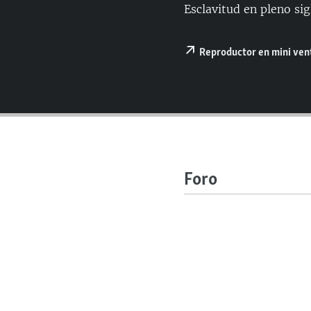
RADIO MARTÍ
Esclavitud en pleno sig
ESPECIALES
MULTIMEDIA
Reproductor en mini ve
ESPECIALES
EDITORIALES
LA REALIDAD DE LA VIVIENDA EN
CUBA
SER VIEJO EN CUBA
KENTU-CUBANO
LOS SANTOS DE HIALEAH
Foro
DESINFORMACIÓN RUSA EN
AMÉRICA LATINA
LA INVASIÓN DE RUSIA A UCRANIA