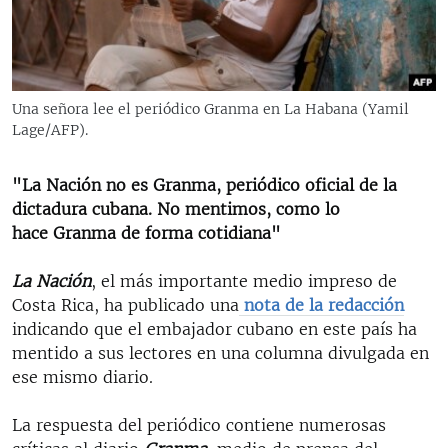
RADIO MARTÍ
ESPECIALES
MULTIMEDIA
ESPECIALES
Una señora lee el periódico Granma en La Habana (Yamil
EDITORIALES
LA REALIDAD DE LA VIVIENDA EN CUBA
Lage/AFP).
SER VIEJO EN CUBA
SÍGUENOS
"La Nación no es Granma, periódico oficial de la
KENTU-CUBANO
dictadura cubana. No mentimos, como lo
hace Granma de forma cotidiana"
LOS SANTOS DE HIALEAH
DESINFORMACIÓN RUSA EN AMÉRICA LATINA
La Nación
, el más importante medio impreso de
Costa Rica, ha publicado una
nota de la redacción
LA INVASIÓN DE RUSIA A UCRANIA
indicando que el embajador cubano en este país ha
mentido a sus lectores en una columna divulgada en
ese mismo diario.
La respuesta del periódico contiene numerosas