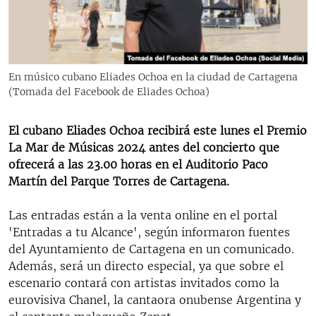
RADIO MARTÍ
ESPECIALES
MULTIMEDIA
ESPECIALES
En músico cubano Eliades Ochoa en la ciudad de Cartagena
EDITORIALES
LA REALIDAD DE LA VIVIENDA EN CUBA
(Tomada del Facebook de Eliades Ochoa)
SER VIEJO EN CUBA
SÍGUENOS
El cubano Eliades Ochoa recibirá este lunes el Premio
KENTU-CUBANO
La Mar de Músicas 2024 antes del concierto que
ofrecerá a las 23.00 horas en el Auditorio Paco
LOS SANTOS DE HIALEAH
Martín del Parque Torres de Cartagena.
DESINFORMACIÓN RUSA EN AMÉRICA LATINA
Las entradas están a la venta online en el portal
LA INVASIÓN DE RUSIA A UCRANIA
'Entradas a tu Alcance', según informaron fuentes
del Ayuntamiento de Cartagena en un comunicado.
Además, será un directo especial, ya que sobre el
escenario contará con artistas invitados como la
eurovisiva Chanel, la cantaora onubense Argentina y