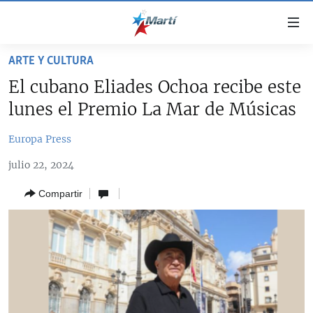
Enlaces
de
accesibilidad
ARTE Y CULTURA
TITULARES
Ir
El cubano Eliades Ochoa recibe este
al
CUBA
lunes el Premio La Mar de Músicas
contenido
ESTADOS UNIDOS
principal
CUBA
Europa Press
Ir
AMÉRICA LATINA
DERECHOS HUMANOS
ESTADOS UNIDOS
a
julio 22, 2024
INMIGRACIÓN
la
#11JCUBA, 5 AÑOS DESPUÉS
AMÉRICA 250
navegación
Compartir
MUNDO
INFORME DEL DEPARTAMENTO DE ESTADO DE EEUU
principal
SOBRE CUBA
DEPORTES
Ir
a
ARTE Y ENTRETENIMIENTO
la
OPINIÓN GRÁFICA
búsqueda
AUDIOVISUALES MARTÍ