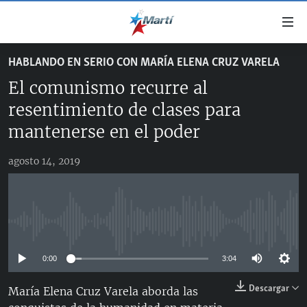
Enlaces
de
accesibilidad
HABLANDO EN SERIO CON MARÍA ELENA CRUZ VARELA
TITULARES
Ir
El comunismo recurre al
al
CUBA
contenido
resentimiento de clases para
ESTADOS UNIDOS
principal
CUBA
mantenerse en el poder
Ir
AMÉRICA LATINA
DERECHOS HUMANOS
ESTADOS UNIDOS
a
agosto 14, 2019
INMIGRACIÓN
la
#11JCUBA, 5 AÑOS DESPUÉS
AMÉRICA 250
navegación
MUNDO
INFORME DEL DEPARTAMENTO DE ESTADO DE EEUU
principal
SOBRE CUBA
DEPORTES
Ir
No media source currently available
a
ARTE Y ENTRETENIMIENTO
la
0:00
3:04
OPINIÓN GRÁFICA
búsqueda
Descargar
María Elena Cruz Varela aborda las
AUDIOVISUALES MARTÍ