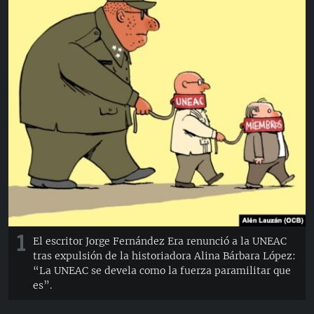
RADIO MARTÍ
ESPECIALES
MULTIMEDIA
ESPECIALES
EDITORIALES
LA REALIDAD DE LA VIVIENDA EN CUBA
SER VIEJO EN CUBA
SÍGUENOS
KENTU-CUBANO
LOS SANTOS DE HIALEAH
DESINFORMACIÓN RUSA EN AMÉRICA LATINA
LA INVASIÓN DE RUSIA A UCRANIA
1
El escritor Jorge Fernández Era renunció a la UNEAC
tras expulsión de la historiadora Alina Bárbara López:
“La UNEAC se devela como la fuerza paramilitar que
es”.