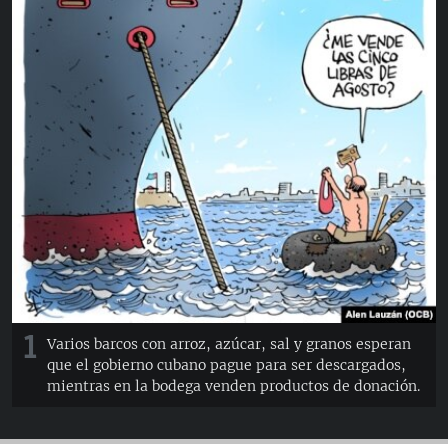
RADIO MARTÍ
ESPECIALES
MULTIMEDIA
ESPECIALES
EDITORIALES
LA REALIDAD DE LA VIVIENDA EN CUBA
SER VIEJO EN CUBA
SÍGUENOS
KENTU-CUBANO
LOS SANTOS DE HIALEAH
DESINFORMACIÓN RUSA EN AMÉRICA LATINA
LA INVASIÓN DE RUSIA A UCRANIA
1
Varios barcos con arroz, azúcar, sal y granos esperan
que el gobierno cubano pague para ser descargados,
mientras en la bodega venden productos de donación.