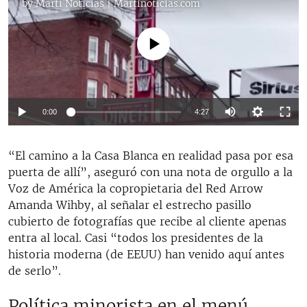
by
Martí Noticias | Martinoticias.com
No media source currently available
Auto
0:00
4:27
144p
“El camino a la Casa Blanca en realidad pasa por esa
240p
puerta de allí”, aseguró con una nota de orgullo a la
360p
Voz de América la copropietaria del Red Arrow
Auto
144p
240p
360p
Amanda Wihby, al señalar el estrecho pasillo
cubierto de fotografías que recibe al cliente apenas
entra al local. Casi “todos los presidentes de la
historia moderna (de EEUU) han venido aquí antes
de serlo”.
Política minorista en el menú