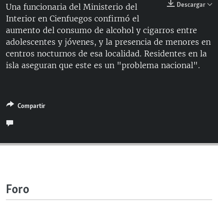
Descargar
Una funcionaria del Ministerio del
RADIO MARTÍ
Interior en Cienfuegos confirmó el
ESPECIALES
aumento del consumo de alcohol y cigarros entre
adolescentes y jóvenes, y la presencia de menores en
MULTIMEDIA
ESPECIALES
centros nocturnos de esa localidad. Residentes en la
EDITORIALES
LA REALIDAD DE LA VIVIENDA EN CUBA
isla aseguran que este es un "problema nacional".
SER VIEJO EN CUBA
SÍGUENOS
KENTU-CUBANO
Compartir
LOS SANTOS DE HIALEAH
DESINFORMACIÓN RUSA EN AMÉRICA LATINA
LA INVASIÓN DE RUSIA A UCRANIA
Foro