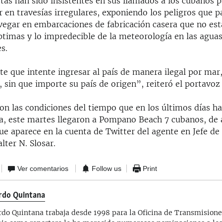
tas han sido insistentes en sus llamados a los cubanos p
 en travesías irregulares, exponiendo los peligros que pa
vegar en embarcaciones de fabricación casera que no est
ptimas y lo impredecible de la meteorología en las agua
es.
e que intente ingresar al país de manera ilegal por mar
, sin que importe su país de origen”, reiteró el portavoz
con las condiciones del tiempo que en los últimos días h
a, este martes llegaron a Pompano Beach 7 cubanos, de 
e aparece en la cuenta de Twitter del agente en Jefe de 
lter N. Slosar.
Ver comentarios
Follow us
Print
rdo Quintana
rdo Quintana trabaja desde 1998 para la Oficina de Transmisione