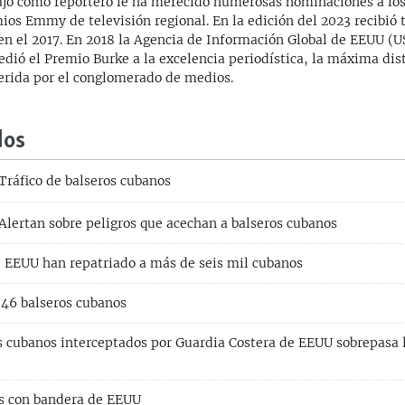
ajo como reportero le ha merecido numerosas nominaciones a los
ios Emmy de televisión regional. En la edición del 2023 recibió t
en el 2017. En 2018 la Agencia de Información Global de EEUU (
edió el Premio Burke a la excelencia periodística, la máxima dis
erida por el conglomerado de medios.
dos
Tráfico de balseros cubanos
Alertan sobre peligros que acechan a balseros cubanos
 EEUU han repatriado a más de seis mil cubanos
 46 balseros cubanos
os cubanos interceptados por Guardia Costera de EEUU sobrepasa 
s con bandera de EEUU