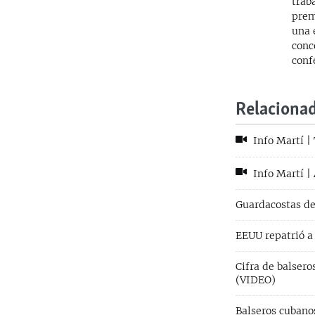
trab
prem
una 
conc
conf
Relaciona
Info Martí | 
Info Martí | 
Guardacostas de
EEUU repatrió a
Cifra de balser
(VIDEO)
Balseros cubano