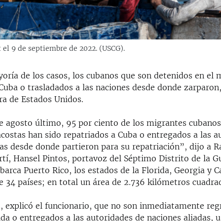
 el 9 de septiembre de 2022. (USCG).
yoría de los casos, los cubanos que son detenidos en el 
 Cuba o trasladados a las naciones desde donde zarparon,
ra de Estados Unidos.
de agosto último, 95 por ciento de los migrantes cubano
acostas han sido repatriados a Cuba o entregados a las a
as desde donde partieron para su repatriación”, dijo a R
tí, Hansel Pintos, portavoz del Séptimo Distrito de la G
barca Puerto Rico, los estados de la Florida, Georgia y C
de 34 países; en total un área de 2.736 kilómetros cuadra
, explicó el funcionario, que no son inmediatamente reg
ida o entregados a las autoridades de naciones aliadas,