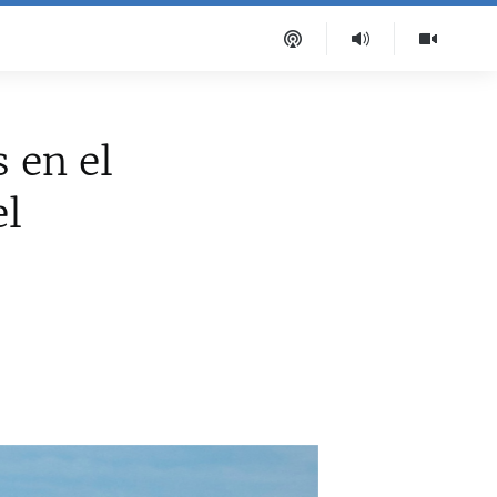
 en el
el