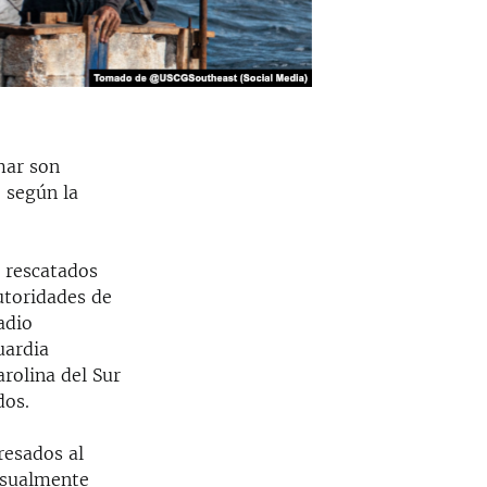
mar son
 según la
s rescatados
utoridades de
adio
uardia
arolina del Sur
dos.
resados al
 usualmente