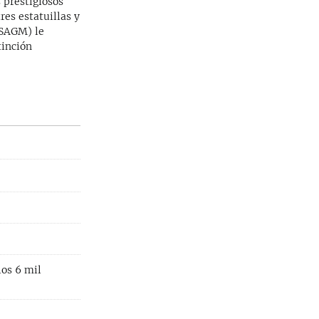
 prestigiosos
res estatuillas y
USAGM) le
tinción
los 6 mil