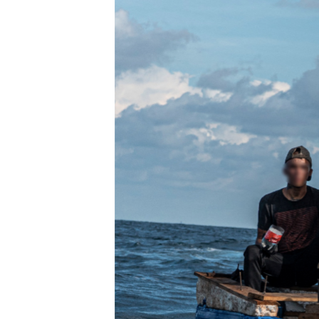
RADIO MARTÍ
ESPECIALES
MULTIMEDIA
ESPECIALES
EDITORIALES
LA REALIDAD DE LA VIVIENDA EN
CUBA
SER VIEJO EN CUBA
KENTU-CUBANO
LOS SANTOS DE HIALEAH
DESINFORMACIÓN RUSA EN
AMÉRICA LATINA
LA INVASIÓN DE RUSIA A UCRANIA