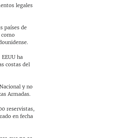
entos legales
s países de
ó como
adounidense.
, EEUU ha
as costas del
Nacional y no
zas Armadas.
0 reservistas,
orado en fecha