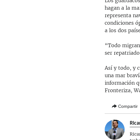
Los guardacos
hagan a la mar
representa na
condiciones ó
a los dos país
“Todo migrant
ser repatriado
Así y todo, y 
una mar braví
información qu
Fronteriza, Wa
Compartir
Rica
Rica