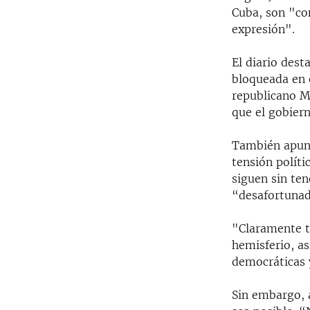
Cuba, son "con
expresión".
El diario des
bloqueada en 
republicano M
que el gobiern
También apunt
tensión políti
siguen sin te
“desafortunad
"Claramente t
hemisferio, as
democráticas y
Sin embargo, 