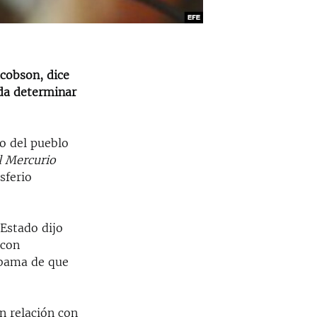
acobson, dice
eda determinar
eo del pueblo
l Mercurio
sferio
 Estado dijo
 con
Obama de que
n relación con