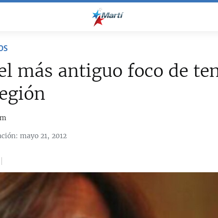
OS
el más antiguo foco de te
región
om
ación: mayo 21, 2012