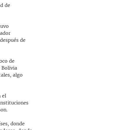
ad de
tuvo
lador
 después de
foco de
 Bolivia
ales, algo
 el
instituciones
son.
íses, donde