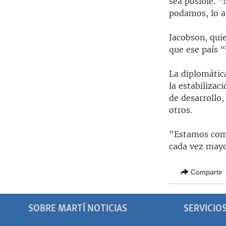
sea posible. 
podamos, lo a
Jacobson, quie
que ese país “
La diplomática
la estabilizac
de desarrollo
otros.
"Estamos comp
cada vez mayor
Compartir
SOBRE MARTÍ NOTICIAS
SERVICIO