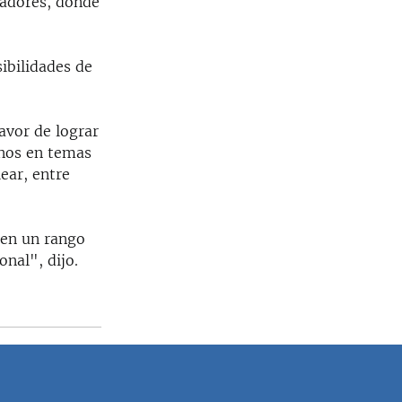
jadores, donde
ibilidades de
favor de lograr
enos en temas
ear, entre
 en un rango
nal", dijo.