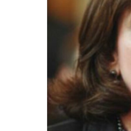
RADIO MARTÍ
ESPECIALES
MULTIMEDIA
ESPECIALES
EDITORIALES
LA REALIDAD DE LA VIVIENDA EN
CUBA
SER VIEJO EN CUBA
KENTU-CUBANO
LOS SANTOS DE HIALEAH
DESINFORMACIÓN RUSA EN
AMÉRICA LATINA
LA INVASIÓN DE RUSIA A UCRANIA