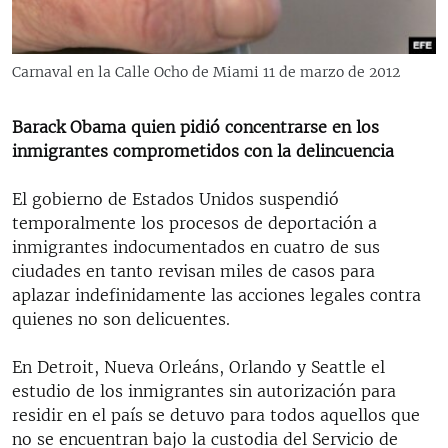
RADIO MARTÍ
ESPECIALES
Carnaval en la Calle Ocho de Miami 11 de marzo de 2012
MULTIMEDIA
ESPECIALES
EDITORIALES
Barack Obama quien pidió concentrarse en los
LA REALIDAD DE LA VIVIENDA EN CUBA
inmigrantes comprometidos con la delincuencia
SER VIEJO EN CUBA
SÍGUENOS
El gobierno de Estados Unidos suspendió
KENTU-CUBANO
temporalmente los procesos de deportación a
LOS SANTOS DE HIALEAH
inmigrantes indocumentados en cuatro de sus
ciudades en tanto revisan miles de casos para
DESINFORMACIÓN RUSA EN AMÉRICA LATINA
aplazar indefinidamente las acciones legales contra
LA INVASIÓN DE RUSIA A UCRANIA
quienes no son delicuentes.
En Detroit, Nueva Orleáns, Orlando y Seattle el
estudio de los inmigrantes sin autorización para
residir en el país se detuvo para todos aquellos que
no se encuentran bajo la custodia del Servicio de