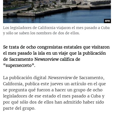
RADIO MARTÍ
ESPECIALES
MULTIMEDIA
ESPECIALES
Los legisladores de California viajaron el mes pasado a Cuba
EDITORIALES
LA REALIDAD DE LA VIVIENDA EN CUBA
y sólo se saben los nombres de dos de ellos.
SER VIEJO EN CUBA
SÍGUENOS
Se trata de ocho congresistas estatales que visitaron
KENTU-CUBANO
el mes pasado la isla en un viaje que la publicación
de Sacramento Newsreview califica de
LOS SANTOS DE HIALEAH
“supersecreto”.
DESINFORMACIÓN RUSA EN AMÉRICA LATINA
La publicación digital
Newsreview
de Sacramento,
LA INVASIÓN DE RUSIA A UCRANIA
California, publica este jueves un artículo en el que
se pregunta qué fueron a hacer un grupo de ocho
legisladores de ese estado el mes pasado a Cuba y
por qué sólo dos de ellos han admitido haber sido
parte del grupo.