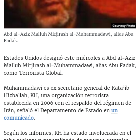
RADIO MARTÍ
ESPECIALES
MULTIMEDIA
ESPECIALES
Abd al-Aziz Malluh Mirjirash al-Muhammadawi, alias Abu
EDITORIALES
LA REALIDAD DE LA VIVIENDA EN CUBA
Fadak.
SER VIEJO EN CUBA
SÍGUENOS
Estados Unidos designó este miércoles a Abd al-Aziz
KENTU-CUBANO
Malluh Mirjirash al-Muhammadawi, alias Abu Fadak,
como Terrorista Global.
LOS SANTOS DE HIALEAH
DESINFORMACIÓN RUSA EN AMÉRICA LATINA
Muhammadawi es ex secretario general de Kata’ib
Hizballah, KH, una organización terrorista
LA INVASIÓN DE RUSIA A UCRANIA
establecida en 2006 con el respaldo del régimen de
Irán, señaló el Departamento de Estado en
un
comunicado
.
Según los informes, KH ha estado involucrada en el