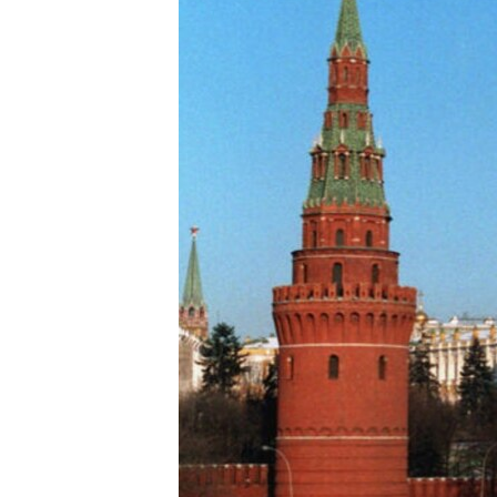
RADIO MARTÍ
ESPECIALES
MULTIMEDIA
ESPECIALES
EDITORIALES
LA REALIDAD DE LA VIVIENDA EN
CUBA
SER VIEJO EN CUBA
KENTU-CUBANO
LOS SANTOS DE HIALEAH
DESINFORMACIÓN RUSA EN
AMÉRICA LATINA
LA INVASIÓN DE RUSIA A UCRANIA