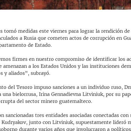
s tomó medidas este viernes para lograr la rendición de
inculados a Rusia que cometen actos de corrupción en Gu
partamento de Estado.
os firmes en nuestro compromiso de identificar los a
e amenazan a los Estados Unidos y las instituciones dem
s y aliados”, subrayó.
to del Tesoro impuso sanciones a un individuo ruso, Dm
 una bielorrusa, Irina Gennadievna Litviniuk, por su pape
orrupta del sector minero guatemalteco.
n sancionadas tres entidades asociadas conectadas con
. Kudryakov, junto con Litviniuk, supuestamente lideró m
oborno durante varios años que involucraron a políticos,