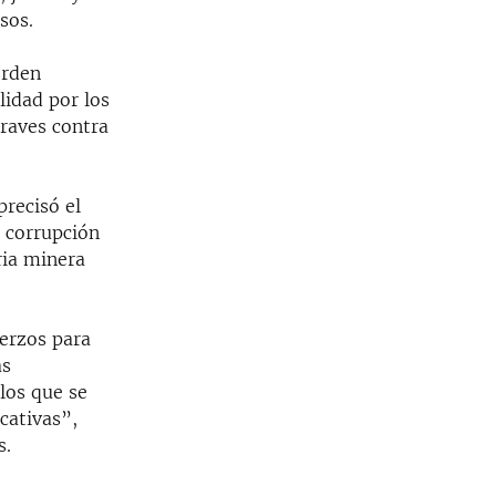
sos.
Orden
lidad por los
graves contra
precisó el
 corrupción
ria minera
erzos para
as
los que se
cativas”,
s.