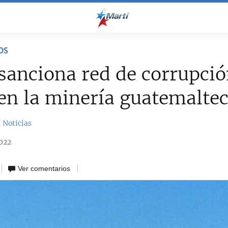
OS
anciona red de corrupció
en la minería guatemalte
 Noticias
022
Ver comentarios