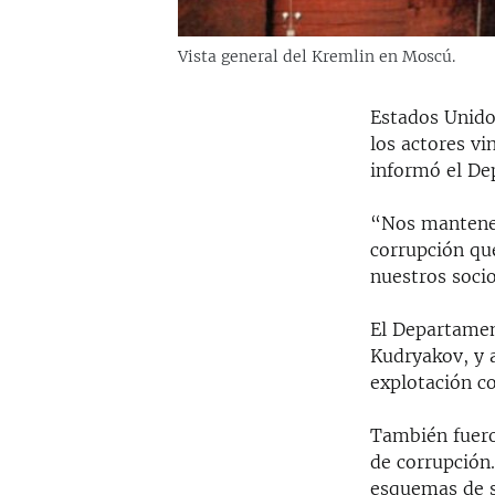
Vista general del Kremlin en Moscú.
Estados Unido
los actores v
informó el De
“Nos mantenem
corrupción qu
nuestros socio
El Departamen
Kudryakov, y a
explotación c
También fuero
de corrupción
esquemas de s