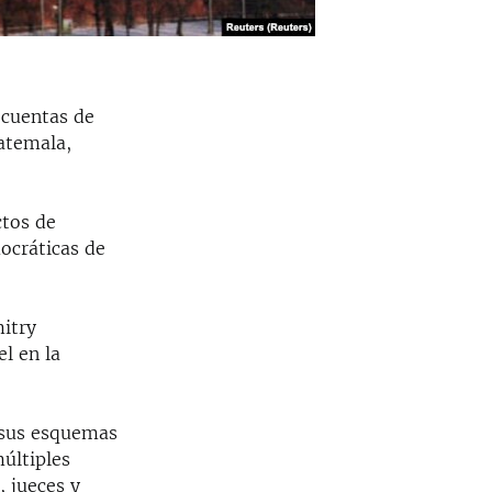
 cuentas de
atemala,
ctos de
ocráticas de
itry
l en la
 sus esquemas
últiples
 jueces y