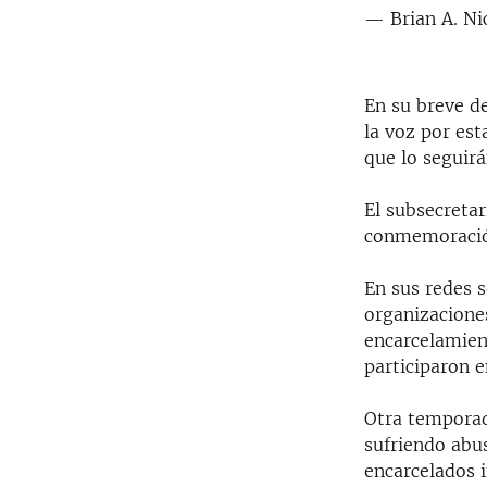
— Brian A. N
En su breve d
la voz por est
que lo seguirá
El subsecretar
conmemoración
En sus redes s
organizacione
encarcelamien
participaron e
Otra temporada
sufriendo abus
encarcelados 