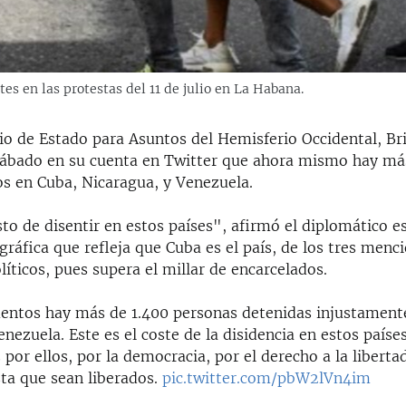
es en las protestas del 11 de julio en La Habana.
io de Estado para Asuntos del Hemisferio Occidental, Br
sábado en su cuenta en Twitter que ahora mismo hay má
os en Cuba, Nicaragua, y Venezuela.
sto de disentir en estos países", afirmó el diplomático 
gráfica que refleja que Cuba es el país, de los tres menc
íticos, pues supera el millar de encarcelados.
ntos hay más de 1.400 personas detenidas injustament
nezuela. Este es el coste de la disidencia en estos país
 por ellos, por la democracia, por el derecho a la liberta
sta que sean liberados.
pic.twitter.com/pbW2lVn4im