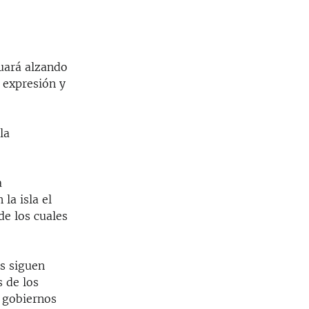
uará alzando
e expresión y
la
a
a isla el
de los cuales
os siguen
s de los
 gobiernos