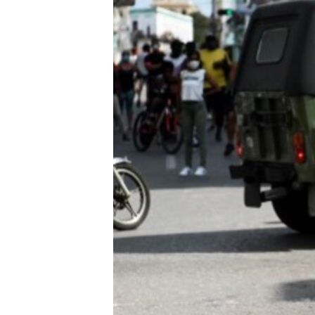
RADIO MARTÍ
ESPECIALES
MULTIMEDIA
ESPECIALES
EDITORIALES
LA REALIDAD DE LA VIVIENDA EN
CUBA
SER VIEJO EN CUBA
KENTU-CUBANO
LOS SANTOS DE HIALEAH
DESINFORMACIÓN RUSA EN
AMÉRICA LATINA
LA INVASIÓN DE RUSIA A UCRANIA