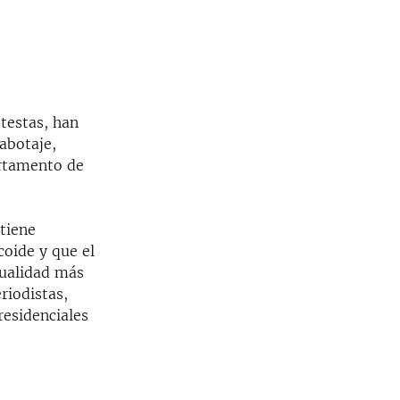
testas, han
abotaje,
artamento de
tiene
coide y que el
tualidad más
riodistas,
residenciales