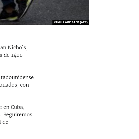
ian Nichols,
s de 1400
estadounidense
ionados, con
e en Cuba,
es. Seguiremos
d de