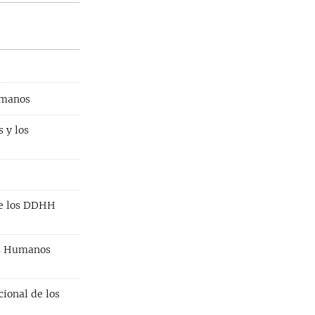
umanos
s y los
de los DDHH
hos Humanos
cional de los