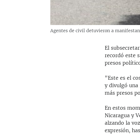
Agentes de civil detuvieron a manifestant
El subsecretar
recordó este 
presos polític
"Este es el co
y divulgó una 
más presos pol
En estos mome
Nicaragua y Ve
alzando la voz
expresión, ha