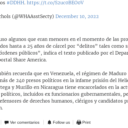
los
#DDHH
.
https://t.co/S2uc0BEO0V
ichols (@WHAAsstSecty)
December 10, 2022
uso algunos que eran menores en el momento de las pro
dos hasta a 25 años de cárcel por “delitos” tales como s
sórdenes públicos", indica el texto publicado por el Dep
portal Share America.
ambién recuerda que en Venezuela, el régimen de Maduro 
ás de 240 presos políticos en la infame prisión del Heli
tega y Murillo en Nicaragua tiene encarcelados en la ac
políticos, incluidos ex funcionarios gubernamentales, pe
defensores de derechos humanos, clérigos y candidatos p
n.
Ver comentarios
Follow us
Print