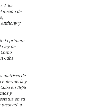
. A los
laración de
o,
 Anthony y
En la primera
a ley de
3. Como
en Cuba
s matrices de
n enfermería y
e Cuba en 1898
ermos y
estatua en su
e presentó a