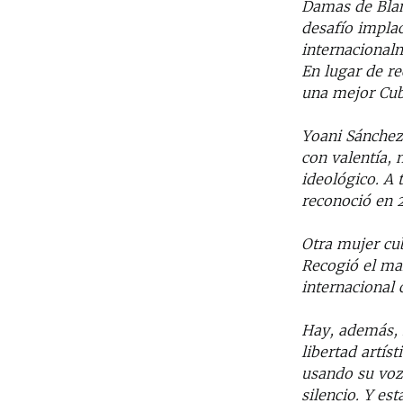
Damas de Blan
desafío implac
internacional
En lugar de re
una mejor Cub
Yoani Sánchez
con valentía,
ideológico. A
reconoció en 2
Otra mujer cu
Recogió el ma
internacional
Hay, además, 
libertad artís
usando su voz 
silencio. Y es