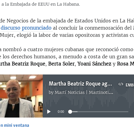
da a la Embajada de EEUU en La Habana.
de Negocios de la embajada de Estados Unidos en La H
n
discurso pronunciado
al concluir la conmemoración del
 Mujer, elogió la labor de varias opositoras y activistas 
a nombró a cuatro mujeres cubanas que reconoció como 
e los derechos humanos, a menudo a costa de un gran sac
rtha Beatriz Roque
, ​
Berta Soler
, ​
Yoani Sánchez
y
Rosa M
Martha Beatriz Roque agradece reconocimiento de EEUU
EMB
by
Martí Noticias | Martinoticias.com
No media source currently available
0:00
en mini ventana
EMBED