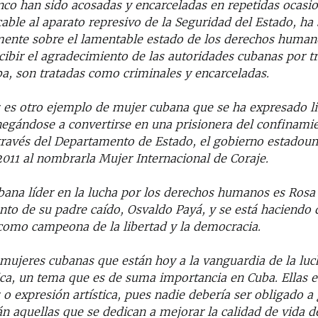
co han sido acosadas y encarceladas en repetidas ocasio
able al aparato represivo de la Seguridad del Estado, ha 
mente sobre el lamentable estado de los derechos human
cibir el agradecimiento de las autoridades cubanas por t
a, son tratadas como criminales y encarceladas.
 es otro ejemplo de mujer cubana que se ha expresado l
 negándose a convertirse en una prisionera del confinami
 través del Departamento de Estado, el gobierno estadoun
011 al nombrarla Mujer Internacional de Coraje.
bana líder en la lucha por los derechos humanos es Rosa
nto de su padre caído, Osvaldo Payá, y se está haciendo
 como campeona de la libertad y la democracia.
mujeres cubanas que están hoy a la vanguardia de la luc
tica, un tema que es de suma importancia en Cuba. Ellas 
o expresión artística, pues nadie debería ser obligado a
tán aquellas que se dedican a mejorar la calidad de vida d