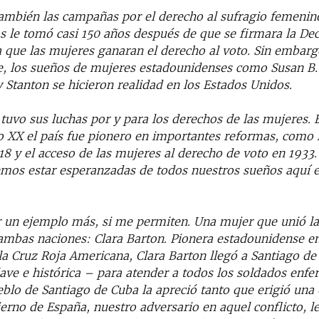
mbién las campañas por el derecho al sufragio femenino
s le tomó casi 150 años después de que se firmara la Dec
 que las mujeres ganaran el derecho al voto. Sin embarg
, los sueños de mujeres estadounidenses como Susan B.
 Stanton se hicieron realidad en los Estados Unidos.
uvo sus luchas por y para los derechos de las mujeres. 
o XX el país fue pionero en importantes reformas, como l
18 y el acceso de las mujeres al derecho de voto en 193
mos estar esperanzadas de todos nuestros sueños aquí 
r un ejemplo más, si me permiten. Una mujer que unió la
e ambas naciones: Clara Barton. Pionera estadounidense e
la Cruz Roja Americana, Clara Barton llegó a Santiago d
ave e histórica – para atender a todos los soldados enf
eblo de Santiago de Cuba la apreció tanto que erigió una 
erno de España, nuestro adversario en aquel conflicto, l