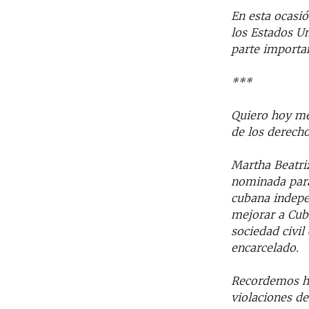
En esta ocasi
los Estados U
parte importan
***
Quiero hoy me
de los derech
Martha Beatri
nominada para
cubana indepe
mejorar a Cub
sociedad civil
encarcelado.
Recordemos ho
violaciones de