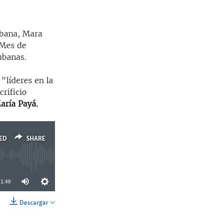
abana, Mara
 Mes de
cubanas.
"líderes en la
rificio
aría Payá.
ED
SHARE
1:49
Descargar
SHARE