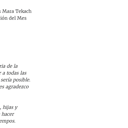
os Mara Tekach
ión del Mes
ia de la
 a todas las
sería posible.
 les agradezco
 hijas y
 hacer
iempos.