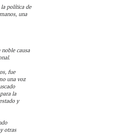
a política de
umanos, una
a noble causa
onal.
os, fue
omo una voz
buscado
para la
restado y
ndo
y otras