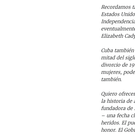
Recordamos ta
Estados Unido
Independencia
eventualmente
Elizabeth Cady
Cuba también t
mitad del sigl
divorcio de 19
mujeres, pode
también.
Quiero ofrece
la historia d
fundadora de 
– una fecha cl
heridos. El pu
honor. El Gobi