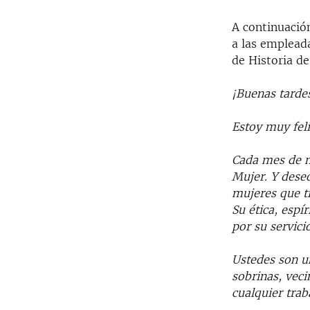
A continuació
a las emplead
de Historia de
¡Buenas tardes
Estoy muy fel
Cada mes de m
Mujer. Y dese
mujeres que tr
Su ética, espí
por su servicio
Ustedes son u
sobrinas, vec
cualquier trab