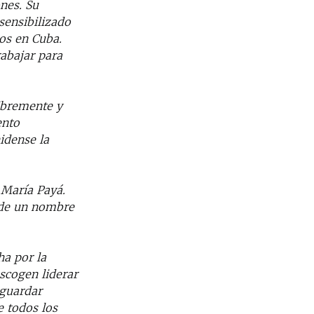
nes. Su
sensibilizado
os en Cuba.
rabajar para
ibremente y
ento
idense la
 María Payá.
 de un nombre
ha por la
escogen liderar
 guardar
e todos los