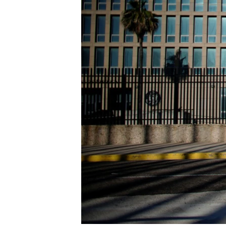
RADIO MARTÍ
ESPECIALES
MULTIMEDIA
ESPECIALES
EDITORIALES
LA REALIDAD DE LA VIVIENDA EN
CUBA
SER VIEJO EN CUBA
KENTU-CUBANO
LOS SANTOS DE HIALEAH
DESINFORMACIÓN RUSA EN
AMÉRICA LATINA
LA INVASIÓN DE RUSIA A UCRANIA