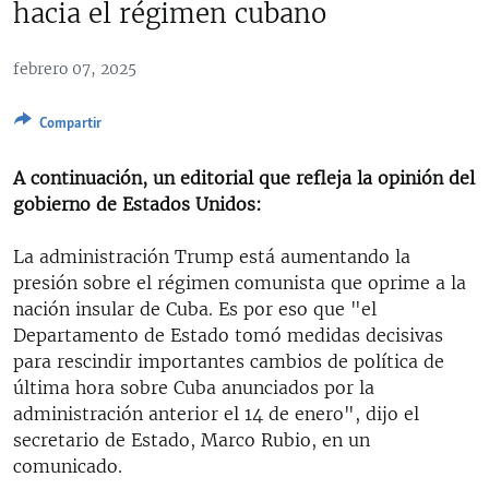
hacia el régimen cubano
RADIO MARTÍ
ESPECIALES
febrero 07, 2025
MULTIMEDIA
ESPECIALES
Compartir
EDITORIALES
LA REALIDAD DE LA VIVIENDA EN CUBA
A continuación, un editorial que refleja la opinión del
SER VIEJO EN CUBA
SÍGUENOS
gobierno de Estados Unidos:
KENTU-CUBANO
La administración Trump está aumentando la
LOS SANTOS DE HIALEAH
presión sobre el régimen comunista que oprime a la
DESINFORMACIÓN RUSA EN AMÉRICA LATINA
nación insular de Cuba. Es por eso que "el
Departamento de Estado tomó medidas decisivas
LA INVASIÓN DE RUSIA A UCRANIA
para rescindir importantes cambios de política de
última hora sobre Cuba anunciados por la
administración anterior el 14 de enero", dijo el
secretario de Estado, Marco Rubio, en un
comunicado.