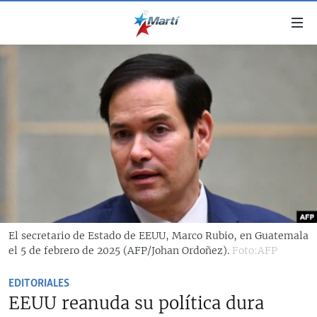
Enlaces
de
accesibilidad
TITULARES
Ir
al
CUBA
contenido
ESTADOS UNIDOS
principal
CUBA
Ir
AMÉRICA LATINA
DERECHOS HUMANOS
ESTADOS UNIDOS
a
INMIGRACIÓN
la
#11JCUBA, 5 AÑOS DESPUÉS
AMÉRICA 250
navegación
MUNDO
INFORME DEL DEPARTAMENTO DE ESTADO DE EEUU
principal
SOBRE CUBA
DEPORTES
Ir
El secretario de Estado de EEUU, Marco Rubio, en Guatemala
a
el 5 de febrero de 2025 (AFP/Johan Ordoñez).
Foto:AFP
ARTE Y ENTRETENIMIENTO
la
OPINIÓN GRÁFICA
búsqueda
EDITORIALES
EEUU reanuda su política dura
AUDIOVISUALES MARTÍ