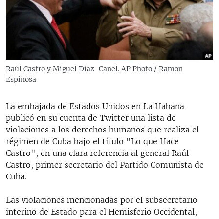
RADIO MARTÍ
ESPECIALES
MULTIMEDIA
ESPECIALES
EDITORIALES
LA REALIDAD DE LA VIVIENDA EN CUBA
Raúl Castro y Miguel Díaz-Canel. AP Photo / Ramon
Espinosa
SER VIEJO EN CUBA
SÍGUENOS
KENTU-CUBANO
La embajada de Estados Unidos en La Habana
LOS SANTOS DE HIALEAH
publicó en su cuenta de Twitter una lista de
violaciones a los derechos humanos que realiza el
DESINFORMACIÓN RUSA EN AMÉRICA LATINA
régimen de Cuba bajo el título "Lo que Hace
LA INVASIÓN DE RUSIA A UCRANIA
Castro", en una clara referencia al general Raúl
Castro, primer secretario del Partido Comunista de
Cuba.
Las violaciones mencionadas por el subsecretario
interino de Estado para el Hemisferio Occidental,