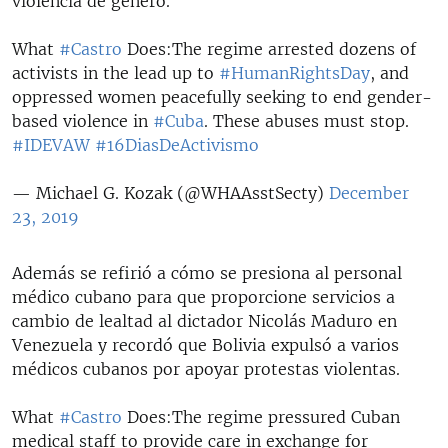
violencia de género.
What
#Castro
Does:The regime arrested dozens of
activists in the lead up to
#HumanRightsDay
, and
oppressed women peacefully seeking to end gender-
based violence in
#Cuba
. These abuses must stop.
#IDEVAW
#16DiasDeActivismo
— Michael G. Kozak (@WHAAsstSecty)
December
23, 2019
Además se refirió a cómo se presiona al personal
médico cubano para que proporcione servicios a
cambio de lealtad al dictador Nicolás Maduro en
Venezuela y recordó que Bolivia expulsó a varios
médicos cubanos por apoyar protestas violentas.
What
#Castro
Does:The regime pressured Cuban
medical staff to provide care in exchange for