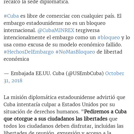
recalcó la sede diplomática.
#Cuba
es libre de comerciar con cualquier país. El
embargo estadounidense no es un bloqueo
internacional.
@CubaMINREX
tergiversa
intencionalmente el embargo como un
#bloqueo
y lo
usa como excusa de su modelo económico fallido.
#HechosDelEmbargo
#NoMasBloqueo
de libertad
económica
— Embajada EE.UU. Cuba (@USEmbCuba)
October
31, 2018
La misión diplomática estadounidense advirtió que
Cuba intentaría culpar a Estados Unidos por su
situación de derechos humanos. "
Pediremos a Cuba
que otorgue a sus ciudadanos las libertades
que
todos los ciudadanos deben disfrutar, incluidas las
libertades de reunión, expresión y acceso a la