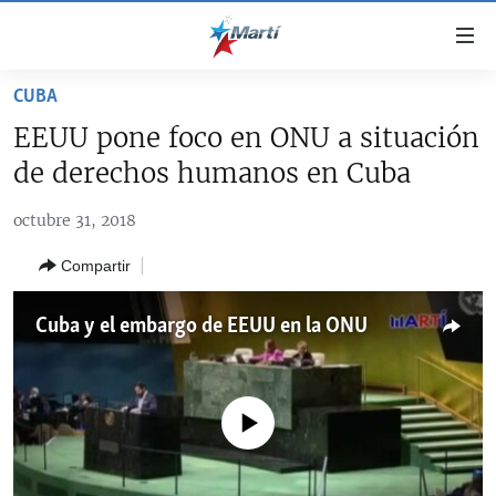
Enlaces
de
accesibilidad
CUBA
TITULARES
Ir
EEUU pone foco en ONU a situación
al
CUBA
de derechos humanos en Cuba
contenido
ESTADOS UNIDOS
principal
CUBA
octubre 31, 2018
Ir
AMÉRICA LATINA
DERECHOS HUMANOS
ESTADOS UNIDOS
a
Compartir
INMIGRACIÓN
la
#11JCUBA, 5 AÑOS DESPUÉS
AMÉRICA 250
navegación
MUNDO
INFORME DEL DEPARTAMENTO DE ESTADO DE EEUU
Cuba y el embargo de EEUU en la ONU
principal
SOBRE CUBA
DEPORTES
Ir
a
ARTE Y ENTRETENIMIENTO
la
No media source currently available
OPINIÓN GRÁFICA
búsqueda
AUDIOVISUALES MARTÍ