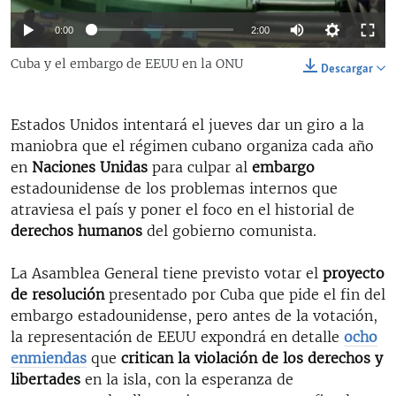
RADIO MARTÍ
Auto
0:00
2:00
ESPECIALES
144p
Cuba y el embargo de EEUU en la ONU
Descargar
MULTIMEDIA
ESPECIALES
270p
EDITORIALES
LA REALIDAD DE LA VIVIENDA EN CUBA
Estados Unidos intentará el jueves dar un giro a la
360p
SER VIEJO EN CUBA
maniobra que el régimen cubano organiza cada año
Auto
144p
270p
360p
SÍGUENOS
en
Naciones Unidas
para culpar al
embargo
KENTU-CUBANO
estadounidense de los problemas internos que
LOS SANTOS DE HIALEAH
atraviesa el país y poner el foco en el historial de
derechos humanos
del gobierno comunista.
DESINFORMACIÓN RUSA EN AMÉRICA LATINA
LA INVASIÓN DE RUSIA A UCRANIA
La Asamblea General tiene previsto votar el
proyecto
de resolución
presentado por Cuba que pide el fin del
embargo estadounidense, pero antes de la votación,
la representación de EEUU expondrá en detalle
ocho
enmiendas
que
critican la violación de los derechos y
libertades
en la isla, con la esperanza de