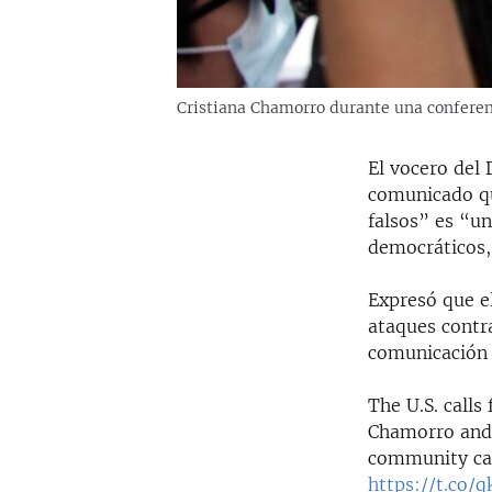
Cristiana Chamorro durante una conferen
El vocero del
comunicado qu
falsos” es “un
democráticos, 
Expresó que e
ataques contr
comunicación 
The U.S. calls
Chamorro and 
community can
https://t.co