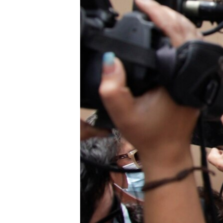
RADIO MARTÍ
ESPECIALES
MULTIMEDIA
ESPECIALES
EDITORIALES
LA REALIDAD DE LA VIVIENDA EN
CUBA
SER VIEJO EN CUBA
KENTU-CUBANO
LOS SANTOS DE HIALEAH
DESINFORMACIÓN RUSA EN
AMÉRICA LATINA
LA INVASIÓN DE RUSIA A UCRANIA