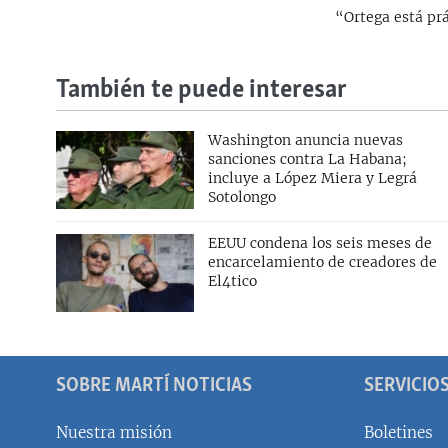
“Ortega está pr
También te puede interesar
Washington anuncia nuevas
sanciones contra La Habana;
incluye a López Miera y Legrá
Sotolongo
EEUU condena los seis meses de
encarcelamiento de creadores de
El4tico
SOBRE MARTÍ NOTICIAS
SERVICIO
Nuestra misión
Boletines