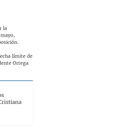
 la
n mayo,
osición.
echa límite de
dente Ortega
os
Cristiana