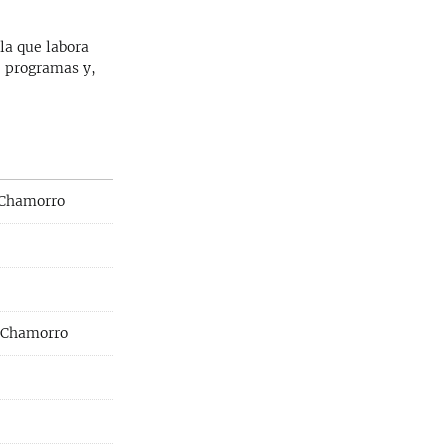
la que labora
e programas y,
 Chamorro
a Chamorro