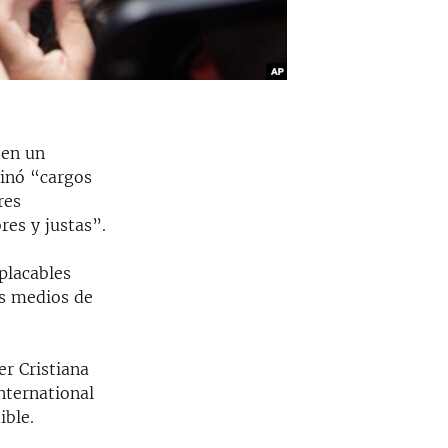
 en un
inó “cargos
res
res y justas”.
placables
os medios de
er Cristiana
nternational
ible.