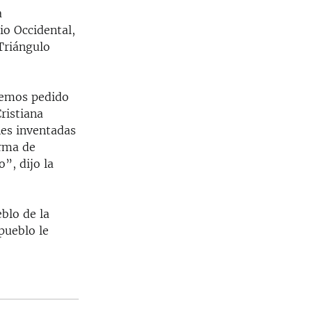
a
io Occidental,
Triángulo
hemos pedido
ristiana
es inventadas
orma de
o”, dijo la
blo de la
pueblo le