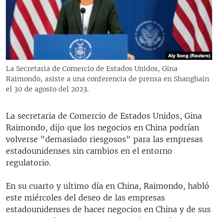
RADIO MARTÍ
ESPECIALES
MULTIMEDIA
ESPECIALES
EDITORIALES
LA REALIDAD DE LA VIVIENDA EN CUBA
La Secretaria de Comercio de Estados Unidos, Gina
Raimondo, asiste a una conferencia de prensa en Shanghain
SER VIEJO EN CUBA
SÍGUENOS
el 30 de agosto del 2023.
KENTU-CUBANO
LOS SANTOS DE HIALEAH
La secretaria de Comercio de Estados Unidos, Gina
Raimondo, dijo que los negocios en China podrían
DESINFORMACIÓN RUSA EN AMÉRICA LATINA
volverse "demasiado riesgosos" para las empresas
LA INVASIÓN DE RUSIA A UCRANIA
estadounidenses sin cambios en el entorno
regulatorio.
En su cuarto y ultimo día en China, Raimondo, habló
este miércoles del deseo de las empresas
estadounidenses de hacer negocios en China y de sus