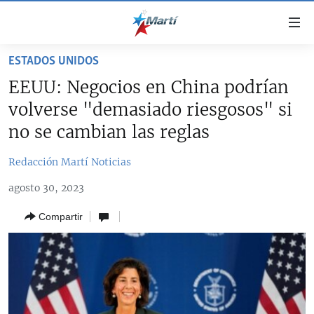
Enlaces
de
accesibilidad
ESTADOS UNIDOS
TITULARES
Ir
EEUU: Negocios en China podrían
al
CUBA
volverse "demasiado riesgosos" si
contenido
ESTADOS UNIDOS
principal
CUBA
no se cambian las reglas
Ir
AMÉRICA LATINA
DERECHOS HUMANOS
ESTADOS UNIDOS
a
Redacción Martí Noticias
INMIGRACIÓN
la
#11JCUBA, 5 AÑOS DESPUÉS
AMÉRICA 250
agosto 30, 2023
navegación
MUNDO
INFORME DEL DEPARTAMENTO DE ESTADO DE EEUU
principal
SOBRE CUBA
Compartir
DEPORTES
Ir
a
ARTE Y ENTRETENIMIENTO
la
OPINIÓN GRÁFICA
búsqueda
AUDIOVISUALES MARTÍ