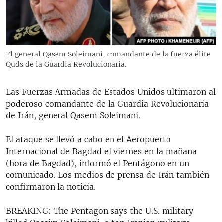
RADIO MARTÍ
ESPECIALES
MULTIMEDIA
ESPECIALES
El general Qasem Soleimani, comandante de la fuerza élite
EDITORIALES
LA REALIDAD DE LA VIVIENDA EN CUBA
Quds de la Guardia Revolucionaria.
SER VIEJO EN CUBA
SÍGUENOS
Las Fuerzas Armadas de Estados Unidos ultimaron al
KENTU-CUBANO
poderoso comandante de la Guardia Revolucionaria
de Irán, general Qasem Soleimani.
LOS SANTOS DE HIALEAH
DESINFORMACIÓN RUSA EN AMÉRICA LATINA
El ataque se llevó a cabo en el Aeropuerto
Internacional de Bagdad el viernes en la mañana
LA INVASIÓN DE RUSIA A UCRANIA
(hora de Bagdad), informó el Pentágono en un
comunicado. Los medios de prensa de Irán también
confirmaron la noticia.
BREAKING: The Pentagon says the U.S. military