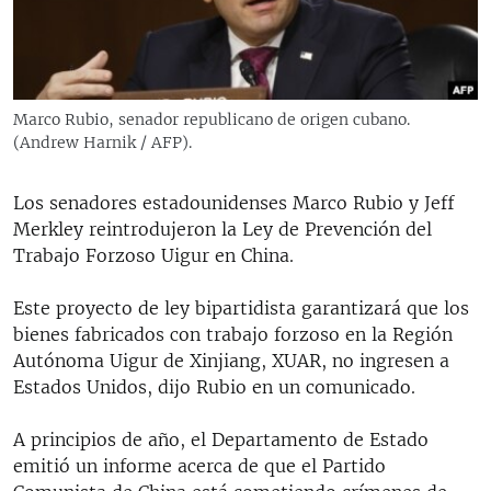
RADIO MARTÍ
ESPECIALES
MULTIMEDIA
ESPECIALES
Marco Rubio, senador republicano de origen cubano.
EDITORIALES
LA REALIDAD DE LA VIVIENDA EN CUBA
(Andrew Harnik / AFP).
SER VIEJO EN CUBA
SÍGUENOS
Los senadores estadounidenses Marco Rubio y Jeff
KENTU-CUBANO
Merkley reintrodujeron la Ley de Prevención del
Trabajo Forzoso Uigur en China.
LOS SANTOS DE HIALEAH
DESINFORMACIÓN RUSA EN AMÉRICA LATINA
Este proyecto de ley bipartidista garantizará que los
bienes fabricados con trabajo forzoso en la Región
LA INVASIÓN DE RUSIA A UCRANIA
Autónoma Uigur de Xinjiang, XUAR, no ingresen a
Estados Unidos, dijo Rubio en un comunicado.
A principios de año, el Departamento de Estado
emitió un informe acerca de que el Partido