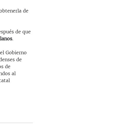
 obtenerla de
después de que
olanos
.
el Gobierno
idenses de
os de
ndos al
tatal