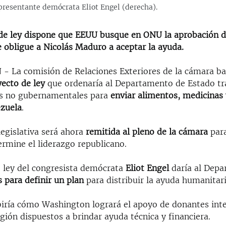
epresentante demócrata Eliot Engel (derecha).
de ley dispone que EEUU busque en ONU la aprobación 
e obligue a Nicolás Maduro a aceptar la ayuda.
La comisión de Relaciones Exteriores de la cámara ba
ecto de ley
que ordenaría al Departamento de Estado tr
es no gubernamentales para
enviar alimentos, medicinas 
zuela
.
legislativa será ahora
remitida al pleno de la cámara
para
ermine el liderazgo republicano.
e ley del congresista demócrata
Eliot Engel
daría al Depa
s para definir un plan
para distribuir la ayuda humanitari
ibiría cómo Washington logrará el apoyo de donantes int
egión dispuestos a brindar ayuda técnica y financiera.