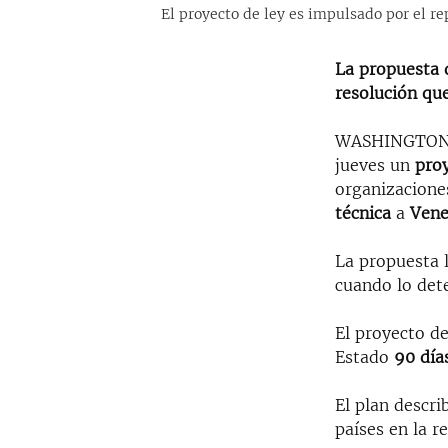
El proyecto de ley es impulsado por el r
La propuesta 
resolución qu
WASHINGTON - 
jueves un
proy
organizacion
técnica
a
Vene
La propuesta 
cuando lo det
El proyecto d
Estado
90 día
El plan descr
países en la r