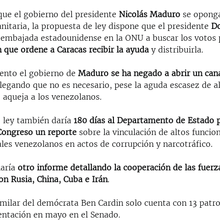
 que el gobierno del presidente
Nicolás Maduro
se oponga
nitaria, la propuesta de ley dispone que el presidente
D
a embajada estadounidense en la ONU a buscar los votos
 que ordene a Caracas recibir la ayuda
y distribuirla.
ento el gobierno de
Maduro se ha negado a abrir un can
legando que no es necesario, pese la aguda escasez de a
 aqueja a los venezolanos.
e ley también daría
180 días al Departamento de Estado 
 Congreso un reporte
sobre la vinculación de altos funcio
es venezolanos en actos de corrupción y narcotráfico.
aría
otro informe detallando la cooperación de las fuer
on Rusia, China, Cuba e Irán
.
imilar del demócrata Ben Cardin solo cuenta con 13 patr
entación en mayo en el Senado.