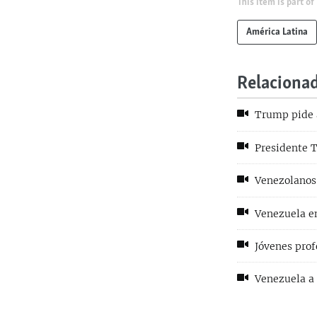
This item is part of
América Latina
Relaciona
Trump pide a
Presidente T
Venezolanos 
Venezuela en
Jóvenes prof
Venezuela a 