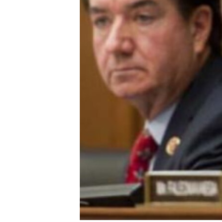
RADIO MARTÍ
ESPECIALES
MULTIMEDIA
ESPECIALES
EDITORIALES
LA REALIDAD DE LA VIVIENDA EN
CUBA
SER VIEJO EN CUBA
KENTU-CUBANO
LOS SANTOS DE HIALEAH
DESINFORMACIÓN RUSA EN
AMÉRICA LATINA
LA INVASIÓN DE RUSIA A UCRANIA