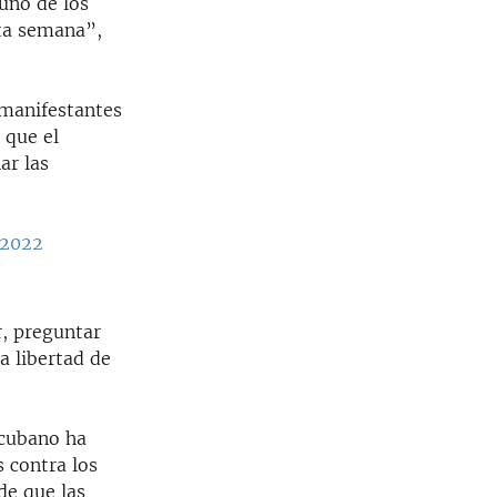
uno de los
sta semana”,
 manifestantes
 que el
ar las
 2022
r, preguntar
a libertad de
 cubano ha
s contra los
de que las