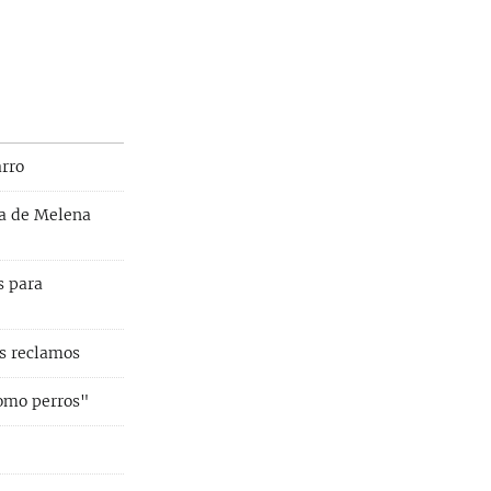
arro
ra de Melena
s para
us reclamos
como perros"