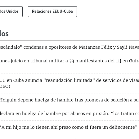
dos Unidos
Relaciones EEUU-Cuba
dos
escándalo" condenas a opositores de Matanzas Félix y Sayli Nav
nes juicio en tribunal militar a 33 manifestantes del 11J en Güi
U en Cuba anuncia "reanudación limitada" de servicios de visa
IDEO)
n Holguín depone huelga de hambre tras promesa de solución a s
 declara en huelga de hambre por abusos en prisión: "los tratan 
“A mi hijo me lo tienen ahí preso como si fuera un delincuente"