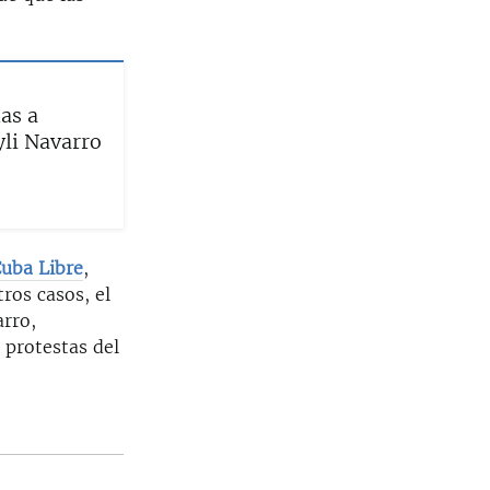
as a
yli Navarro
Cuba Libre
,
ros casos, el
arro,
 protestas del