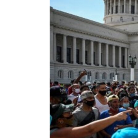
RADIO MARTÍ
ESPECIALES
MULTIMEDIA
ESPECIALES
EDITORIALES
LA REALIDAD DE LA VIVIENDA EN
CUBA
SER VIEJO EN CUBA
KENTU-CUBANO
LOS SANTOS DE HIALEAH
DESINFORMACIÓN RUSA EN
AMÉRICA LATINA
LA INVASIÓN DE RUSIA A UCRANIA