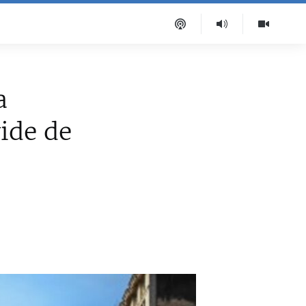
a
ide de