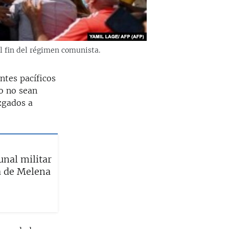
el fin del régimen comunista.
ntes pacíficos
io no sean
zgados a
unal militar
a de Melena