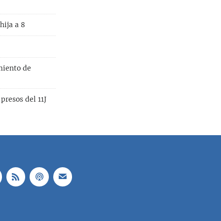
hija a 8
miento de
resos del 11J