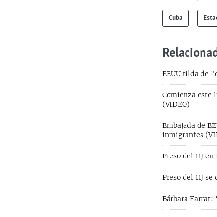
Cuba
Esta
Relaciona
EEUU tilda de "
Comienza este lu
(VIDEO)
Embajada de EEU
inmigrantes (V
Preso del 11J e
Preso del 11J se
Bárbara Farrat: 