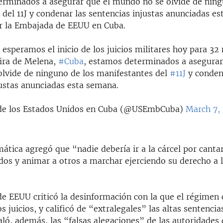
rminados a asegurar que el mundo no se olvide de ning
del 11J y condenar las sentencias injustas anunciadas e
er la Embajada de EEUU en Cuba.
 esperamos el inicio de los juicios militares hoy para 32
ira de Melena,
#Cuba
, estamos determinados a asegurar
lvide de ninguno de los manifestantes del
#11J
y conden
justas anunciadas esta semana.
e los Estados Unidos en Cuba (@USEmbCuba)
March 7,
ática agregó que “nadie debería ir a la cárcel por canta
dos y animar a otros a marchar ejerciendo su derecho a l
e EEUU criticó la desinformación con la que el régimen
 juicios, y calificó de “extralegales” las altas sentencia
ló, además, las “falsas alegaciones” de las autoridades 