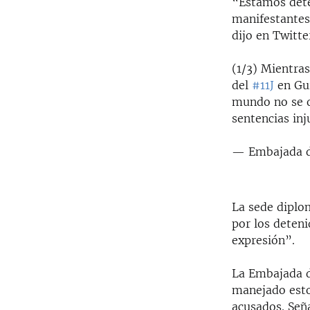
“Estamos dete
manifestantes 
dijo en Twitt
(1/3) Mientras
del
#11J
en Gu
mundo no se o
sentencias in
— Embajada d
La sede diplom
por los deteni
expresión”.
La Embajada d
manejado estos
acusados. Seña