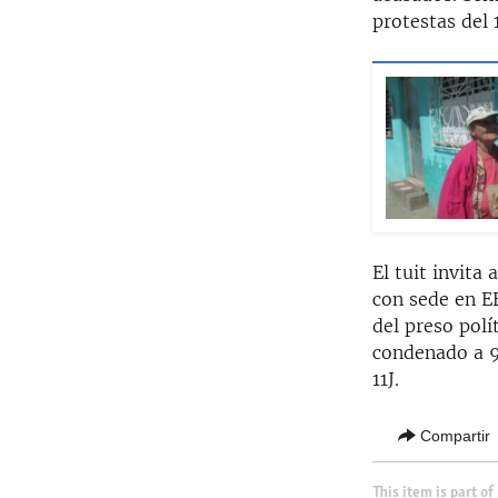
protestas del 1
El tuit invita
con sede en EE
del preso polí
condenado a 9 
11J.
Compartir
This item is part of