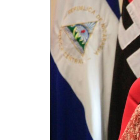
RADIO MARTÍ
ESPECIALES
MULTIMEDIA
ESPECIALES
EDITORIALES
LA REALIDAD DE LA VIVIENDA EN
CUBA
SER VIEJO EN CUBA
KENTU-CUBANO
LOS SANTOS DE HIALEAH
DESINFORMACIÓN RUSA EN
AMÉRICA LATINA
LA INVASIÓN DE RUSIA A UCRANIA