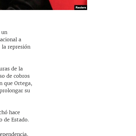
 un
acional a
 la represión
uras de la
uso de cobros
an que Ortega,
 prolongar su
uchó hace
o de Estado.
ependencia,