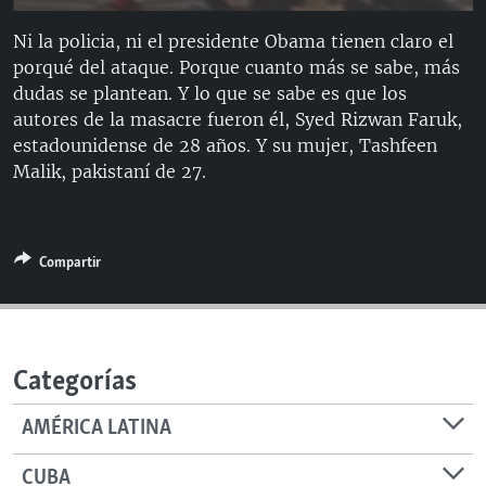
RADIO MARTÍ
Ni la policia, ni el presidente Obama tienen claro el
ESPECIALES
porqué del ataque. Porque cuanto más se sabe, más
dudas se plantean. Y lo que se sabe es que los
MULTIMEDIA
ESPECIALES
autores de la masacre fueron él, Syed Rizwan Faruk,
EDITORIALES
LA REALIDAD DE LA VIVIENDA EN CUBA
estadounidense de 28 años. Y su mujer, Tashfeen
Malik, pakistaní de 27.
SER VIEJO EN CUBA
SÍGUENOS
KENTU-CUBANO
LOS SANTOS DE HIALEAH
Compartir
DESINFORMACIÓN RUSA EN AMÉRICA LATINA
LA INVASIÓN DE RUSIA A UCRANIA
Categorías
AMÉRICA LATINA
CUBA