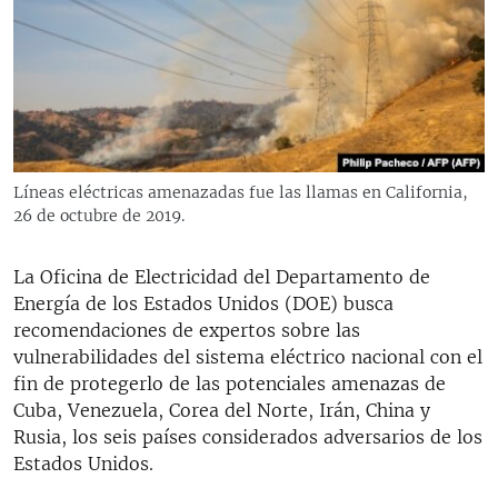
RADIO MARTÍ
ESPECIALES
MULTIMEDIA
ESPECIALES
EDITORIALES
LA REALIDAD DE LA VIVIENDA EN CUBA
SER VIEJO EN CUBA
Líneas eléctricas amenazadas fue las llamas en California,
SÍGUENOS
26 de octubre de 2019.
KENTU-CUBANO
LOS SANTOS DE HIALEAH
La Oficina de Electricidad del Departamento de
DESINFORMACIÓN RUSA EN AMÉRICA LATINA
Energía de los Estados Unidos (DOE) busca
recomendaciones de expertos sobre las
LA INVASIÓN DE RUSIA A UCRANIA
vulnerabilidades del sistema eléctrico nacional con el
fin de protegerlo de las potenciales amenazas de
Cuba, Venezuela, Corea del Norte, Irán, China y
Rusia, los seis países considerados adversarios de los
Estados Unidos.