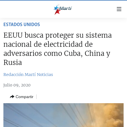
Enlaces
de
accesibilidad
ESTADOS UNIDOS
TITULARES
Ir
EEUU busca proteger su sistema
al
CUBA
nacional de electricidad de
contenido
ESTADOS UNIDOS
principal
CUBA
adversarios como Cuba, China y
Ir
AMÉRICA LATINA
Rusia
DERECHOS HUMANOS
ESTADOS UNIDOS
a
INMIGRACIÓN
la
#11JCUBA, 5 AÑOS DESPUÉS
AMÉRICA 250
Redacción Martí Noticias
navegación
MUNDO
INFORME DEL DEPARTAMENTO DE ESTADO DE EEUU
principal
julio 09, 2020
SOBRE CUBA
DEPORTES
Ir
Compartir
a
ARTE Y ENTRETENIMIENTO
la
OPINIÓN GRÁFICA
búsqueda
AUDIOVISUALES MARTÍ