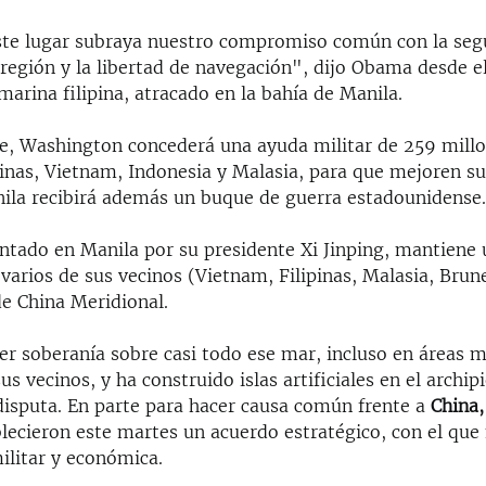
este lugar subraya nuestro compromiso común con la seg
 región y la libertad de navegación", dijo Obama desde e
 marina filipina, atracado en la bahía de Manila.
, Washington concederá una ayuda militar de 259 mill
pinas, Vietnam, Indonesia y Malasia, para que mejoren s
ila recibirá además un buque de guerra estadounidense
entado en Manila por su presidente Xi Jinping, mantiene
varios de sus vecinos (Vietnam, Filipinas, Malasia, Brun
de China Meridional.
er soberanía sobre casi todo ese mar, incluso en áreas 
us vecinos, y ha construido islas artificiales en el archip
 disputa. En parte para hacer causa común frente a
China,
lecieron este martes un acuerdo estratégico, con el que
ilitar y económica.