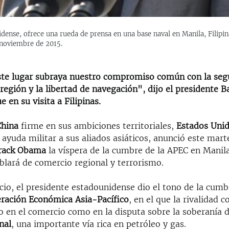
ense, ofrece una rueda de prensa en una base naval en Manila, Filipina
 noviembre de 2015.
este lugar subraya nuestro compromiso común con la seg
región y la libertad de navegación", dijo el presidente
 en su visita a Filipinas.
China
firme en sus ambiciones territoriales,
Estados Uni
ayuda militar a sus aliados asiáticos, anunció este mart
rack Obama
la víspera de la cumbre de la APEC en Manila
blará de comercio regional y terrorismo.
io, el presidente estadounidense dio el tono de la cumb
ración Económica Asia-Pacífico
, en el que la rivalidad c
o en el comercio como en la disputa sobre la soberanía 
nal
, una importante vía rica en petróleo y gas.