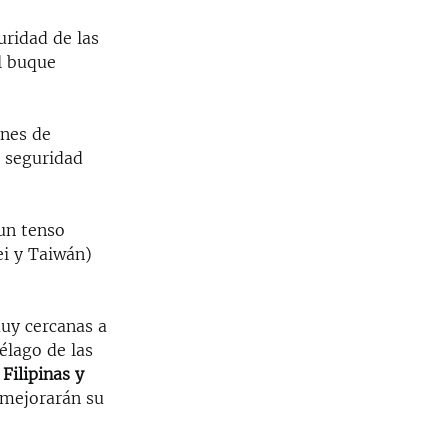
uridad de las
l buque
ones de
u seguridad
.
 un tenso
ei y Taiwán)
muy cercanas a
iélago de las
 Filipinas y
 mejorarán su