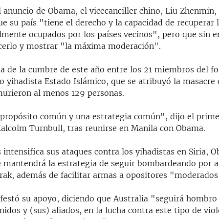
 anuncio de Obama, el vicecanciller chino, Liu Zhenmin, 
e su país "tiene el derecho y la capacidad de recuperar l
galmente ocupados por los países vecinos", pero que sin
acerlo y mostrar "la máxima moderación".
a de la cumbre de este año entre los 21 miembros del for
o yihadista Estado Islámico, que se atribuyó la masacre 
murieron al menos 129 personas.
ropósito común y una estrategia común", dijo el prime
Malcolm Turnbull, tras reunirse en Manila con Obama.
 intensifica sus ataques contra los yihadistas en Siria, 
 mantendrá la estrategia de seguir bombardeando por ai
 Irak, además de facilitar armas a opositores "moderados
festó su apoyo, diciendo que Australia "seguirá hombr
idos y (sus) aliados, en la lucha contra este tipo de vio