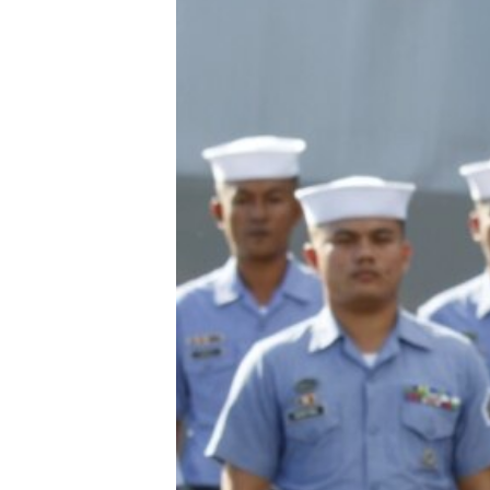
RADIO MARTÍ
ESPECIALES
MULTIMEDIA
ESPECIALES
EDITORIALES
LA REALIDAD DE LA VIVIENDA EN
CUBA
SER VIEJO EN CUBA
KENTU-CUBANO
LOS SANTOS DE HIALEAH
DESINFORMACIÓN RUSA EN
AMÉRICA LATINA
LA INVASIÓN DE RUSIA A UCRANIA