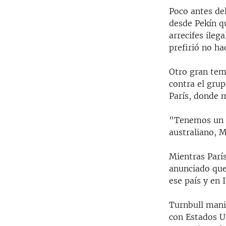
Poco antes del
desde Pekín qu
arrecifes ile
prefirió no h
Otro gran tem
contra el grup
París, donde 
"Tenemos un p
australiano, 
Mientras París
anunciado que
ese país y en
Turnbull mani
con Estados Un