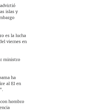
advirtió
as islas y
 embargo
o es la lucha
del viernes en
r ministro
Obama ha
re al EI en
".
o con hombro
lencia