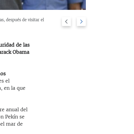
s, después de visitar el
Previous
Next
Presidente Bar
2/10
barcos de guer
slide
slide
uridad de las
 Barack Obama
dos
es el
, en la que
re anual del
on Pekín se
del mar de