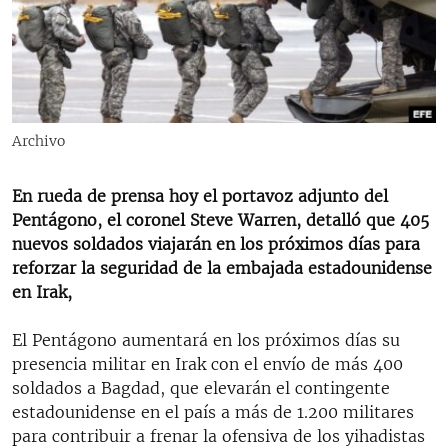
RADIO MARTÍ
ESPECIALES
MULTIMEDIA
ESPECIALES
EDITORIALES
LA REALIDAD DE LA VIVIENDA EN CUBA
Archivo
SER VIEJO EN CUBA
SÍGUENOS
En rueda de prensa hoy el portavoz adjunto del
KENTU-CUBANO
Pentágono, el coronel Steve Warren, detalló que 405
LOS SANTOS DE HIALEAH
nuevos soldados viajarán en los próximos días para
reforzar la seguridad de la embajada estadounidense
DESINFORMACIÓN RUSA EN AMÉRICA LATINA
en Irak,
LA INVASIÓN DE RUSIA A UCRANIA
El Pentágono aumentará en los próximos días su
presencia militar en Irak con el envío de más 400
soldados a Bagdad, que elevarán el contingente
estadounidense en el país a más de 1.200 militares
para contribuir a frenar la ofensiva de los yihadistas