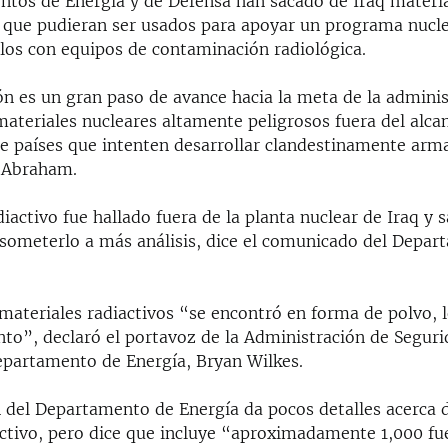
ntos de Energía y de Defensa han sacado de Iraq materia
s que pudieran ser usados para apoyar un programa nuclea
rlos con equipos de contaminación radiológica.
ón es un gran paso de avance hacia la meta de la admini
ateriales nucleares altamente peligrosos fuera del alca
de países que intenten desarrollar clandestinamente arm
o Abraham.
diactivo fue hallado fuera de la planta nuclear de Iraq y 
 someterlo a más análisis, dice el comunicado del Depa
ateriales radiactivos “se encontró en forma de polvo, lo
nto”, declaró el portavoz de la Administración de Segur
epartamento de Energía, Bryan Wilkes.
n del Departamento de Energía da pocos detalles acerca 
activo, pero dice que incluye “aproximadamente 1,000 fu