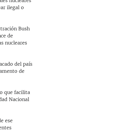
les nucleares
r ilegal o
stración Bush
nce de
as nucleares
sacado del país
rtamento de
 que facilita
idad Nacional
de ese
entes