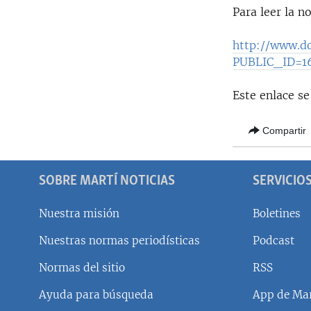
Para leer la n
http://www.do
PUBLIC_ID=
Este enlace s
Compartir
SOBRE MARTÍ NOTICIAS
SERVICIO
Nuestra misión
Boletines
Nuestras normas periodísticas
Podcast
SÍGUENOS
Normas del sitio
RSS
Ayuda para búsqueda
App de Mar