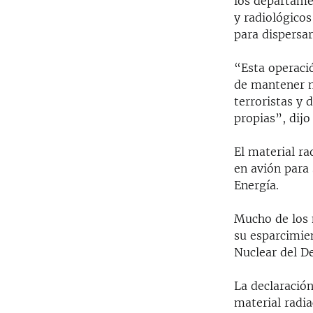
los departame
RADIO MARTÍ
y radiológico
ESPECIALES
para dispersa
MULTIMEDIA
ESPECIALES
“Esta operaci
EDITORIALES
LA REALIDAD DE LA VIVIENDA EN
de mantener m
CUBA
terroristas y 
SER VIEJO EN CUBA
propias”, dij
KENTU-CUBANO
El material ra
LOS SANTOS DE HIALEAH
en avión para
Energía.
DESINFORMACIÓN RUSA EN
AMÉRICA LATINA
Mucho de los m
LA INVASIÓN DE RUSIA A UCRANIA
su esparcimie
Nuclear del D
La declaració
material radi