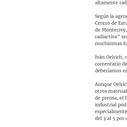
altamente rad
Según la agenc
Centro de Estu
de Monterrey,
radiactiva” s
muchísimas fu
Iván Oelrich, 
comentario de
deberíamos es
Aunque Oelrich
otros material
de prensa, el 
industrial pod
especialmente 
del 3 al 5 por 