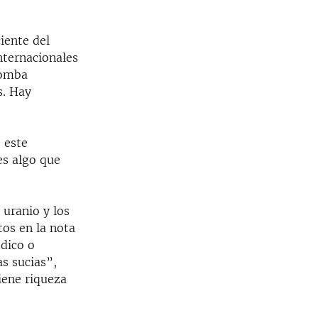
iente del
nternacionales
bomba
s. Hay
o este
es algo que
 uranio y los
tos en la nota
édico o
as sucias”,
iene riqueza