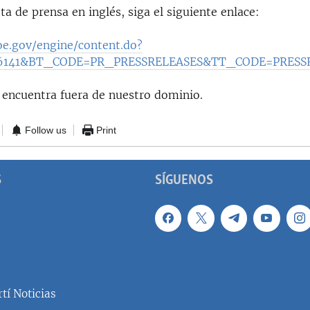
ota de prensa en inglés, siga el siguiente enlace:
e.gov/engine/content.do?
16141&BT_CODE=PR_PRESSRELEASES&TT_CODE=PRESS
e encuentra fuera de nuestro dominio.
Follow us
Print
S
SÍGUENOS
tí Noticias