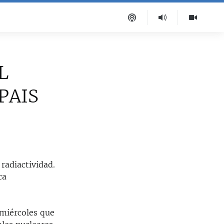
L
PAIS
radiactividad.
ca
 miércoles que