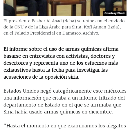
RADIO MARTÍ
ESPECIALES
El presidente Bashar Al Asad (dcha) se reúne con el enviado
MULTIMEDIA
ESPECIALES
de la ONU y de la Liga Árabe para Siria, Kofi Annan (izda),
en el Palacio Presidencial en Damasco. Archivo.
EDITORIALES
LA REALIDAD DE LA VIVIENDA EN CUBA
SER VIEJO EN CUBA
El informe sobre el uso de armas químicas afirma
SÍGUENOS
basarse en entrevistas con activistas, doctores y
KENTU-CUBANO
desertores y representa uno de los esfuerzos más
LOS SANTOS DE HIALEAH
exhaustivos hasta la fecha para investigar las
acusaciones de la oposición siria.
DESINFORMACIÓN RUSA EN AMÉRICA LATINA
LA INVASIÓN DE RUSIA A UCRANIA
Estados Unidos negó categóricamente este miércoles
una información que citaba a un informe filtrado del
departamento de Estado en el que se afirmaba que
Siria había usado armas químicas en diciembre.
"Hasta el momento en que examinamos los alegatos